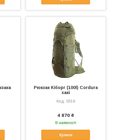
кзака
Рюкзак Кіборг (100l) Cordura
хакі
0319
4 870 ₴
В наявності
Купити