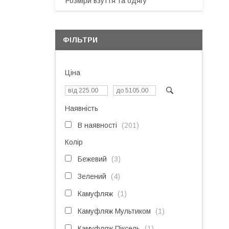
Розміри взуття та одягу
ФІЛЬТРИ
Ціна
Наявність
В наявності
201
Колір
Бежевий
3
Зелений
4
Камуфляж
1
Камуфляж Мультиком
1
Камуфляж Піксель
1