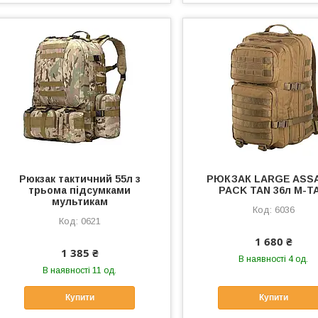
Рюкзак тактичний 55л з
РЮКЗАК LARGE ASS
трьома підсумками
PACK TAN 36л M-T
мультикам
6036
0621
1 680 ₴
1 385 ₴
В наявності 4 од.
В наявності 11 од.
Купити
Купити