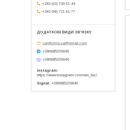
+380 (63) 700-51-44
+380 (98) 721-61-77
camforma.ua@gmail.com
+380685326640
+380685326640
instagram
https://www.instagram.com/win_tac/
Signal
+380685326640