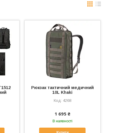
T1512
Рюкзак тактичний медичний
ний
10L Khaki
4268
1 695 ₴
В наявності
Купити