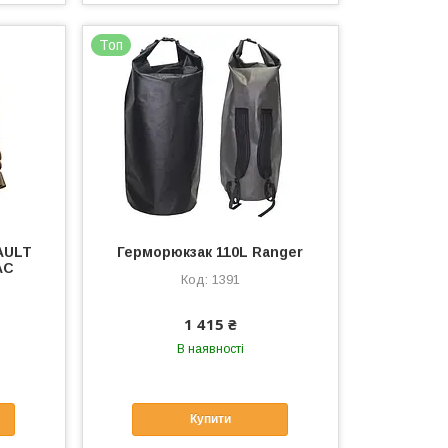
Топ
AULT
Герморюкзак 110L Ranger
AC
1391
1 415 ₴
В наявності
Купити