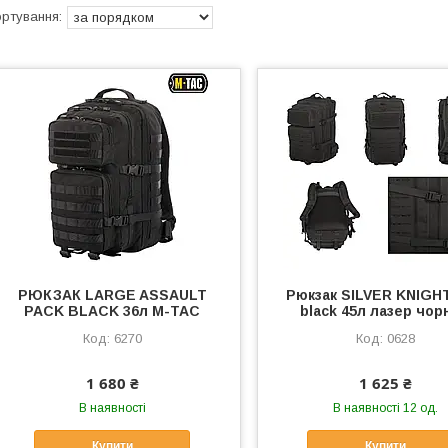
РЮКЗАК LARGE ASSAULT
Рюкзак SILVER KNIGH
PACK BLACK 36л M-TAC
black 45л лазер чор
6270
0628
1 680 ₴
1 625 ₴
В наявності
В наявності 12 од.
Купити
Купити