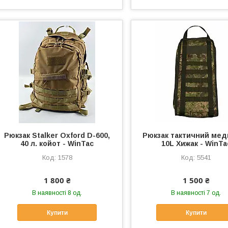
Рюкзак Stalker Oxford D-600,
Рюкзак тактичний ме
40 л. койот - WinTac
10L Хижак - WinTa
1578
5541
1 800 ₴
1 500 ₴
В наявності 8 од.
В наявності 7 од.
Купити
Купити