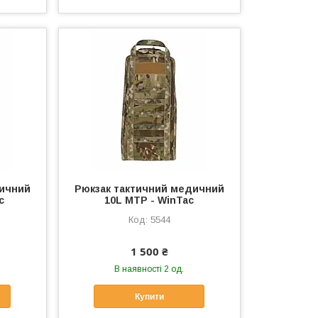
дичний
Рюкзак тактичний медичний
c
10L МТР - WinTac
5544
1 500 ₴
В наявності 2 од.
Купити