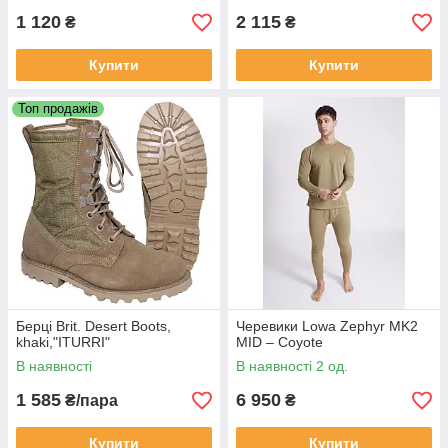
1 120
2 115
₴
₴
Купити
Купити
Топ продажів
Берці Brit. Desert Boots,
Черевики Lowa Zephyr MK2
khaki,"ITURRI"
MID – Coyote
В наявності
В наявності 2 од.
1 585
6 950
₴/пара
₴
Купити
Купити