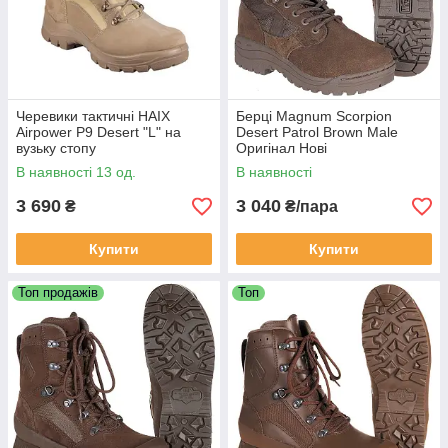
Черевики тактичні HAIX
Берці Magnum Scorpion
Airpower P9 Desert "L" на
Desert Patrol Brown Male
вузьку стопу
Оригінал Нові
В наявності 13 од.
В наявності
3 690
3 040
₴
₴/пара
Купити
Купити
Топ продажів
Топ