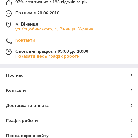
97% позитивних з 185 відгуків за рік
Працює з 20.06.2010
Є водовідштовхувальне оброблення, тому можливе
застосування навіть в екстремальних ситуаціях при
м. Вінниця
знаходженні в полі, лісі;
ул.Коцюбинського, 4, Вінниця, Україна
Є м'які вставки з сітчастої тканини, завдяки чому
Контакти
добре вентилюється повітря, відбувається відведення
пару від шкіри. Відповідно, ви будете відчувати сухість,
Сьогодні працює з 09:00 до 18:00
Показати весь графік роботи
затишок;
Посилена передня частина за допомогою
Про нас
спеціальних вставок, тому нога більш надійно
захищена від будь-яких ударів об каміння чи металеві
предмети;
Контакти
Зазвичай шнурки регулюються затягуванням, а деякі
Доставка та оплата
моделі мають призначену кишеньку, щоб сховати
кінчиків шнурівки;
Графік роботи
Підходять для температури від -15 до +32.
Повна версія сайту
Якому матеріалу військових берців статутних