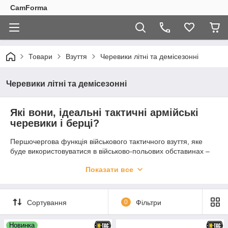
CamForma
Товари
Взуття
Черевики літні та демісезонні
Черевики літні та демісезонні
Які вони, ідеальні тактичні армійські
черевики і берці?
Першочергова функція військового тактичного взуття, яке
буде використовуватися в військово-польових обставинах –
захищати ноги від механічного впливу. Для весняно-літньої
Показати все
пори року зверніть уваги на такі нюанси, як легкість,
вентиляція повітря, і без сумніву, висока якість. Як зробити
вигідну покупку за доступною ціною, даємо поради. ↓
Сортування
0
Фільтри
Новинка