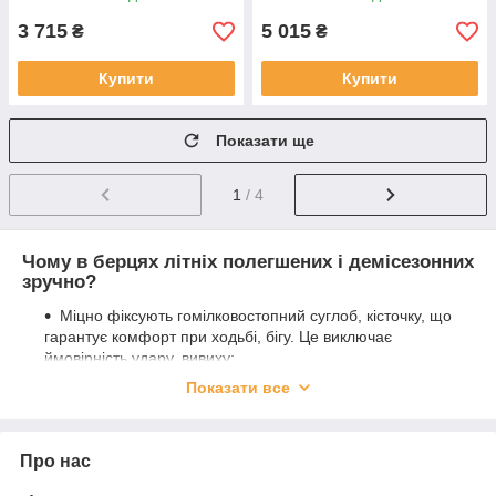
3 715
5 015
₴
₴
Купити
Купити
Показати ще
1
/ 4
Чому в берцях літніх полегшених і демісезонних
зручно?
Міцно фіксують гомілковостопний суглоб, кісточку, що
гарантує комфорт при ходьбі, бігу. Це виключає
ймовірність удару, вивиху;
Показати все
Посилена підошва, що не ковзає, – завдяки
підвищеній міцності, масло-і бензостійкі забезпечує
хороше зчеплення та може витримувати вплив від
Про нас
дрібних каменів, уламків скла, інших небезпечних
нерівностей;