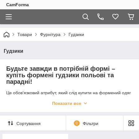
CamForma
Товари
Фурнітура
Гудзики
Гудзики
Будьте завжди в потрібній формі –
купіть формені гудзики польові та
парадні!
Це обов'язковий атрибут, який слід купити на формений одяг
військового – мундир чи кітель. Раніше по цьому значку
Показати все
визначали звання або ієрархію, а також по зображенню –
приналежність до якого-небудь роду військ, що також
актуальною і нині. ↓
Сортування
0
Фільтри