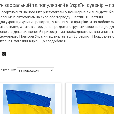
Універсальний та популярний в Україні сувенір – пр
 асортименті нашого інтернет-магазину КамФорма ви знайдете більш
аленькі в автомобіль на скло або торпеду, настільні, настінні.
ля українця купити прапорець у машину та прикріпити на лобове ск
атріотизму, а також з гордістю продемонструвати свою позицію дл
егко завдяки силіконовій присосці – за необхідністю можна зняти т
ержавного Прапора України відзначається 23 серпня. Придбайте с
нтернет-магазині виріб, що сподобався.