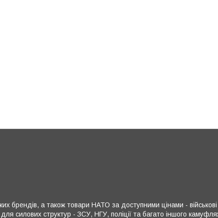
х брендів, а також товари НАТО за доступними цінами - військові р
 для силових структур - ЗСУ, НГУ, поліції та багато іншого камуф