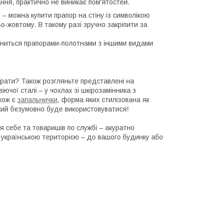
ння, практично не виникає пом'ятостей.
– можна купити прапор на стіну із символікою
о-жовтому. В такому разі зручно закріпити за
овниться прапорами-полотнами з іншими видами
ибрати? Також розгляньте представлені на
іючої сталі – у чохлах зі шкірозамінника з
кож є
запальнички
, форма яких стилізована як
 який безумовно буде використовуватися!
я себе та товаришів по службі – акуратно
і українською територією – до вашого будинку або