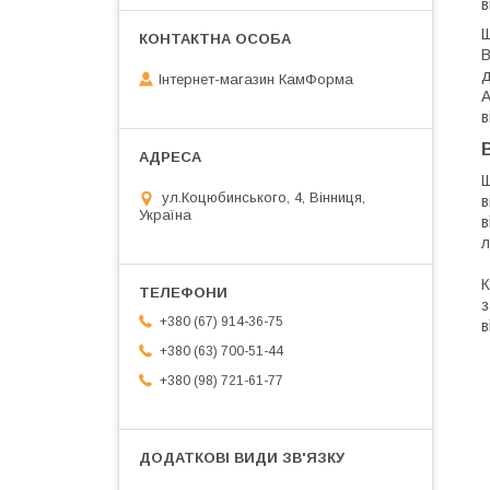
в
Щ
В
д
Інтернет-магазин КамФорма
А
в
Щ
ул.Коцюбинського, 4, Вінниця,
в
Україна
в
л
К
з
+380 (67) 914-36-75
в
+380 (63) 700-51-44
+380 (98) 721-61-77