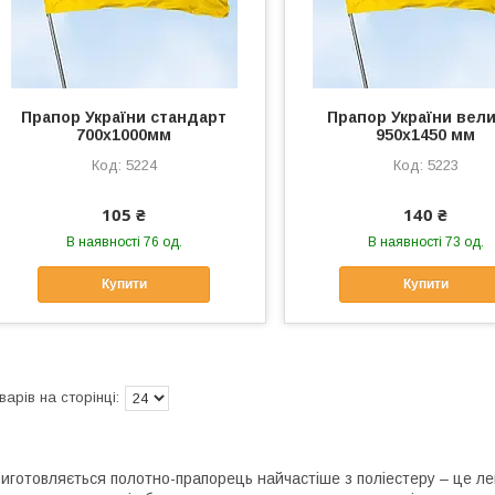
Прапор України стандарт
Прапор України вел
700х1000мм
950х1450 мм
5224
5223
105 ₴
140 ₴
В наявності 76 од.
В наявності 73 од.
Купити
Купити
иготовляється полотно-прапорець найчастіше з поліестеру – це лег