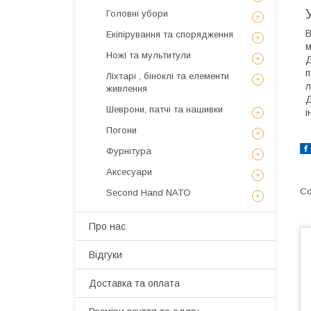
Головні убори
В
Екіпірування та спорядження
м
Ножі та мультитули
Д
п
Ліхтарі , біноклі та елементи
л
живлення
Д
Шеврони, патчі та нашивки
і
Погони
Фурнітура
Аксесуари
Second Hand NATO
Про нас
Відгуки
Доставка та оплата