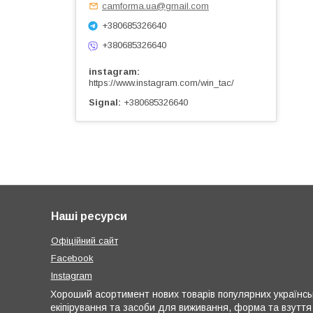
camforma.ua@gmail.com
+380685326640
+380685326640
instagram
https://www.instagram.com/win_tac/
Signal
+380685326640
Наші ресурси
Офіційний сайт
Facebook
Instagram
Хороший асортимент нових товарів популярних українськи
екіпірування та засоби для виживання, форма та взуття