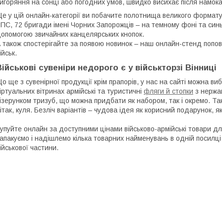
игоряння на сонці або погодних умов, швидко висихає після намока
е у цій онлайн-категорії ви побачите полотнища великого формату 
ПС, 72 бригади імені Чорних Запорожців – на темному фоні та синь
опомогою звичайних канцелярських кнопок.
 також спостерігайте за появою новинок – наш онлайн-стенд поп
ійськ.
Військові сувеніри недорого є у військторзі Вінниці
о ще з сувенірної продукції крім прапорів, у нас на сайті можна в
іртуальних вітринах армійські та туристичні
фляги й стопки
з нержав
ізерунком тризуб, що можна придбати як набором, так і окремо. Та
ітак, куля. Безліч варіантів – чудова ідея як корисний подарунок,
упуйте онлайн за доступними цінами військово-армійські товари дл
апакуємо і надішлемо кілька товарних найменувань в одній посилц
ійськової частини.