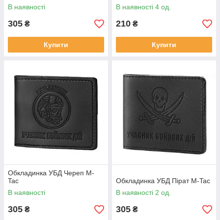
В наявності
В наявності 4 од.
305
210
₴
₴
Купити
Купити
Обкладинка УБД Череп M-
Tac
Обкладинка УБД Пірат M-Tac
В наявності
В наявності 2 од.
305
305
₴
₴