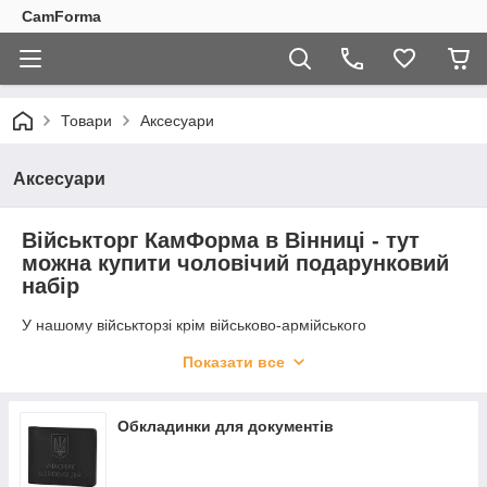
CamForma
Товари
Аксесуари
Аксесуари
Військторг КамФорма в Вінниці - тут
можна купити чоловічий подарунковий
набір
У нашому військторзі крім військово-армійського
спорядження та обмундирування в асортименті є презенти
Показати все
для військових, які вони з радістю зможуть використовувати в
міських і польових умовах. Замислюєтеся, що вибрати на
свято, - День української армії, День Перемоги чи День
Обкладинки для документів
народження для свого тата, чоловіка, брата, друга?
Подивіться на товарні позиції в даній категорії. Ми впевнені, -
ви знайдете те, що шукали! ↓