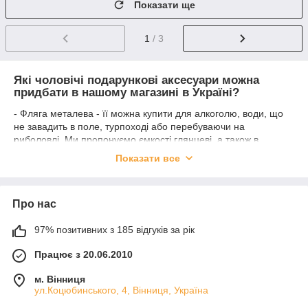
Показати ще
1
/ 3
Які чоловічі подарункові аксесуари можна
придбати в нашому магазині в Україні?
- Фляга металева - її можна купити для алкоголю, води, що
не завадить в поле, турпоході або перебуваючи на
риболовлі. Ми пропонуємо ємкості глянцеві, а також в
шкіряних чохлах. До речі, зверніть увагу на вставки,
Показати все
декорування в стилі національної символіки. Ще у нас є
фляжки, які продаються разом з чарочками, комплекти з
мультитулами, в моделі якого часто передбачається штопор.
Про нас
- Стопки похідні в наборі - у вас також є можливість замовити
їх окремо. Така приналежність стане відмінним підручним
97% позитивних з 185 відгуків за рік
рішенням для невеликої компанії! Найчастіше комплектація
складається з 4 стопочок по 70, 150 мл. Зазвичай туристичні
Працює з 20.06.2010
чарки зроблені з нержавіючої сталі. Вона користується
популярністю завдяки властивостям матеріалу - добре
м. Вінниця
витримує механічні пошкодження, практично не
ул.Коцюбинського, 4, Вінниця, Україна
деформується.