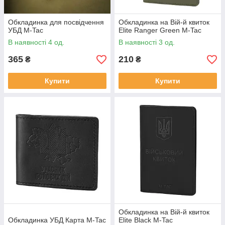
Обкладинка для посвідчення
Обкладинка на Вій-й квиток
УБД M-Tac
Elite Ranger Green M-Tac
В наявності 4 од.
В наявності 3 од.
365
210
₴
₴
Купити
Купити
Обкладинка на Вій-й квиток
Обкладинка УБД Карта M-Tac
Elite Black M-Tac