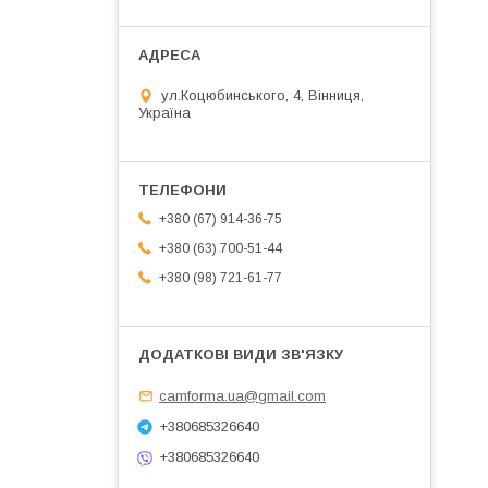
ул.Коцюбинського, 4, Вінниця,
Україна
+380 (67) 914-36-75
+380 (63) 700-51-44
+380 (98) 721-61-77
camforma.ua@gmail.com
+380685326640
+380685326640