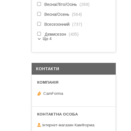
Весна/Літо/Осінь
269
Весна/Осень
564
Всесезонний
737
Демисезон
435
Ще 4
КОНТАКТИ
CamForma
Інтернет-магазин КамФорма