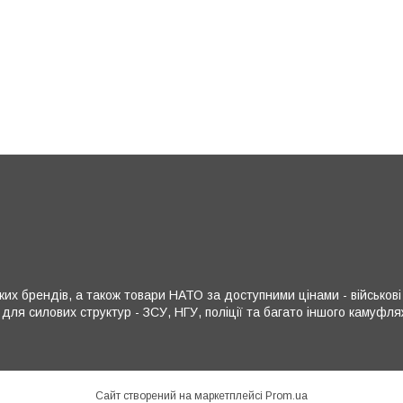
х брендів, а також товари НАТО за доступними цінами - військові р
 для силових структур - ЗСУ, НГУ, поліції та багато іншого камуф
Сайт створений на маркетплейсі
Prom.ua