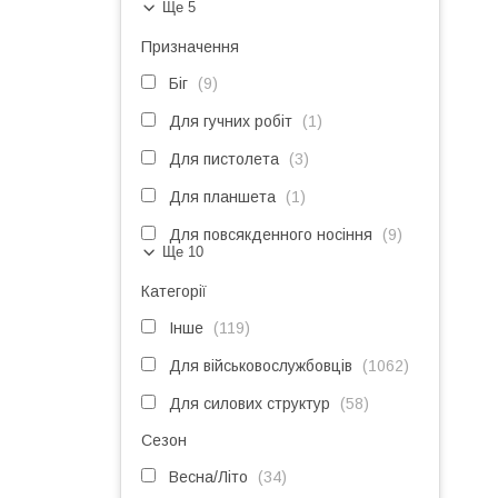
Ще 5
Призначення
Біг
9
Для гучних робіт
1
Для пистолета
3
Для планшета
1
Для повсякденного носіння
9
Ще 10
Категорії
Інше
119
Для військовослужбовців
1062
Для силових структур
58
Сезон
Весна/Літо
34