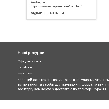
instagram
https://www.instagram.com/win_tac/
Signal
+380685326640
Наші ресурси
Офіційний сайт
Facebook
Instagram
Хороший асортимент нових товарів популярних українськи
екіпірування та засоби для виживання, форма та взуття
воєнторгу КамФорма з доставкою по території України.