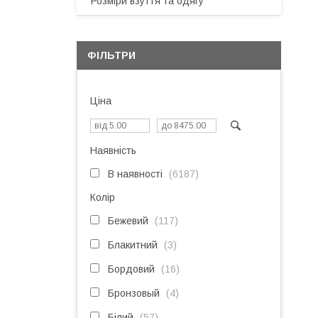
Розміри взуття та одягу
ФІЛЬТРИ
Ціна
Наявність
В наявності
6187
Колір
Бежевий
117
Блакитний
3
Бордовий
16
Бронзовый
4
Білий
57