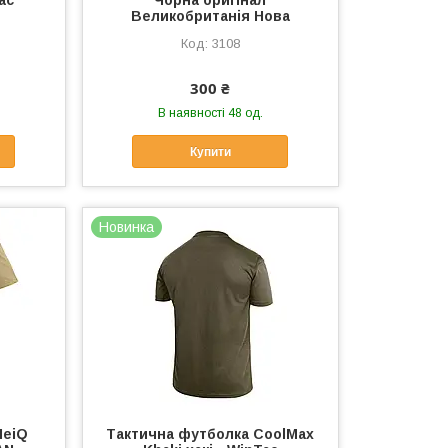
ac
Чорна оригінал
Великобританія Нова
3108
300 ₴
В наявності 48 од.
Купити
Новинка
HeiQ
Тактична футболка CoolMax