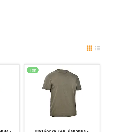
Топ
вна -
Футболка ХАКІ бавовна -