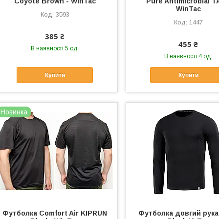
Coyote Brown - WinTac
Pure Antimicrobial T
WinTac
3593
1447
385 ₴
455 ₴
В наявності 5 од.
В наявності 4 од.
Купити
Купити
Новинка
Футболка Comfort Air KIPRUN
Футболка довгий рука