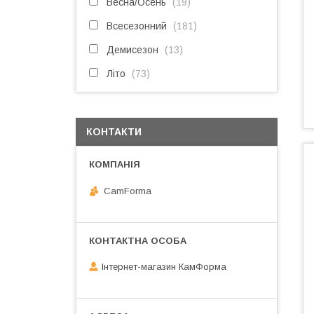
Весна/Осень
19
Всесезонний
181
Демисезон
13
Літо
73
КОНТАКТИ
CamForma
Інтернет-магазин КамФорма