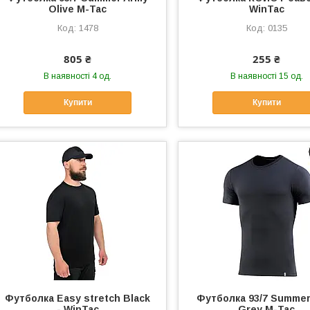
Olive M-Tac
WinTac
1478
0135
805 ₴
255 ₴
В наявності 4 од.
В наявності 15 од.
Купити
Купити
Футболка Easy stretch Black
Футболка 93/7 Summer
- WinTac
Grey M-Tac