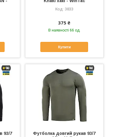
AN -
Khaki хакі - WinTac
3833
375 ₴
В наявності 66 од.
Купити
в 93/7
Футболка довгий рукав 93/7