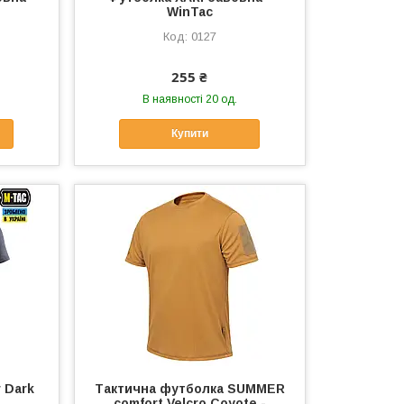
WinTac
0127
255 ₴
В наявності 20 од.
Купити
 Dark
Тактична футболка SUMMER
comfort Velcro Coyote -