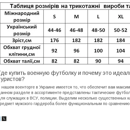
Где купить военную футболку и почему это идеал
туристов?
 нашем военторге в Украине имеется то, что обеспечит вам макс
анном разделе в ассортименте представлены тактические футбол
ля служащих в ВСУ, полиции. Выделим несколько существенных к
редмет мужского гардероба более функциональным по сравнению 