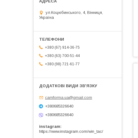
ул.Коцюбинського, 4, Вінниця,
Україна
+380 (67) 914-36-75
+380 (63) 700-51-44
+380 (98) 721-61-77
camforma.ua@gmail.com
+380685326640
+380685326640
instagram
https://www.instagram.com/win_tac/