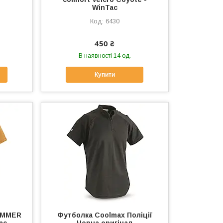
WinTac
6430
450 ₴
В наявності 14 од.
Купити
UMMER
Футболка Coolmax Поліції