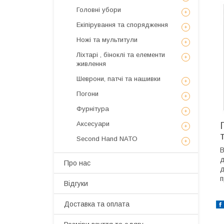
Головні убори
Екіпірування та спорядження
Ножі та мультитули
Ліхтарі , біноклі та елементи
живлення
Шеврони, патчі та нашивки
Погони
Фурнітура
Аксесуари
Second Hand NATO
В
д
Про нас
д
п
Відгуки
Доставка та оплата