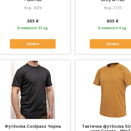
3029
1715
385 ₴
805 ₴
В наявності 33 од.
В наявності 4 од.
Купити
Купити
Футболка Coolpass Чорна
Тактична футболка S