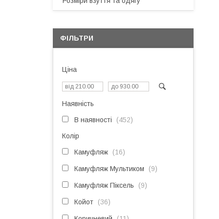
Розміри взуття та одягу
ФІЛЬТРИ
Ціна
Наявність
В наявності
452
Колір
Камуфляж
16
Камуфляж Мультиком
9
Камуфляж Піксель
9
Койот
36
Коричневий
11