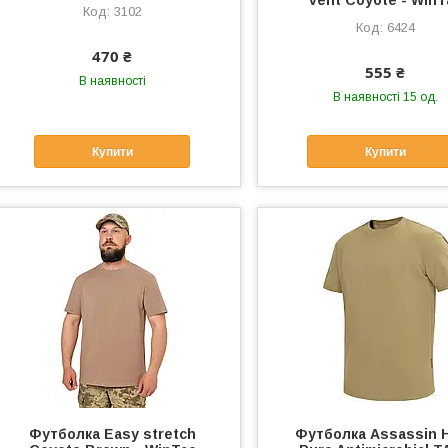
vent Coyote - WinT
3102
6424
470 ₴
555 ₴
В наявності
В наявності 15 од.
Купити
Купити
Футболка Easy stretch
Футболка Assassin 