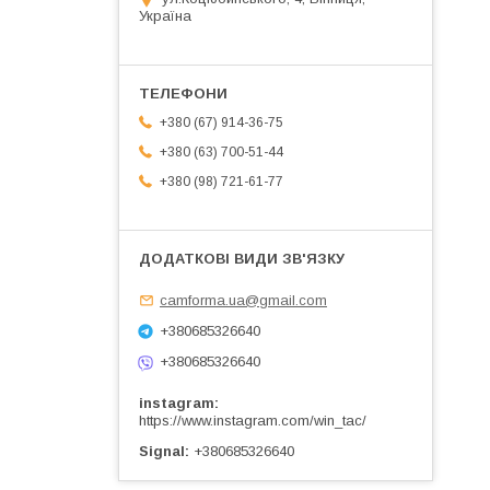
Україна
+380 (67) 914-36-75
+380 (63) 700-51-44
+380 (98) 721-61-77
camforma.ua@gmail.com
+380685326640
+380685326640
instagram
https://www.instagram.com/win_tac/
Signal
+380685326640