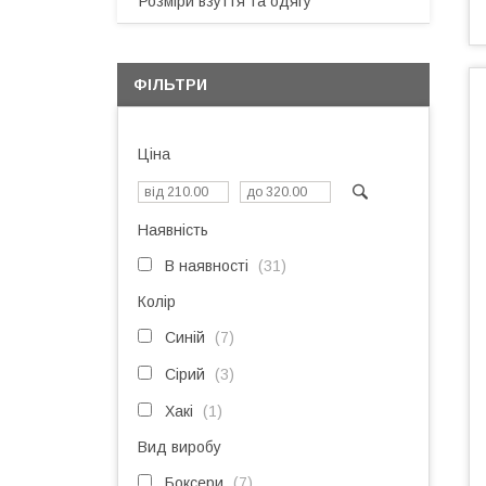
Розміри взуття та одягу
ФІЛЬТРИ
Ціна
Наявність
В наявності
31
Колір
Синій
7
Сірий
3
Хакі
1
Вид виробу
Боксери
7