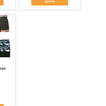
Купити
сери