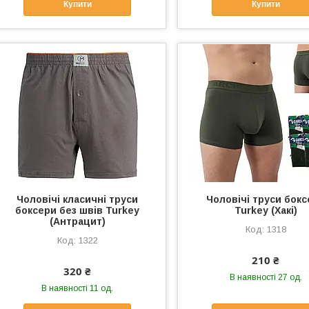
Купити
Купити
Чоловічі класичні труси
Чоловічі труси бок
боксери без швів Turkey
Turkey (Хакі)
(Антрацит)
1318
1322
210 ₴
320 ₴
В наявності 27 од.
В наявності 11 од.