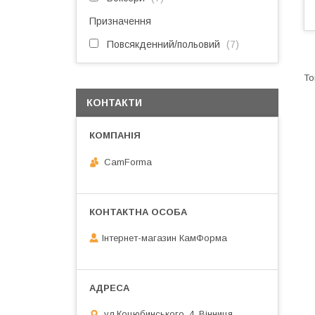
Призначення
Повсякденний/польовий
7
КОНТАКТИ
CamForma
Інтернет-магазин КамФорма
ул.Коцюбинського, 4, Вінниця,