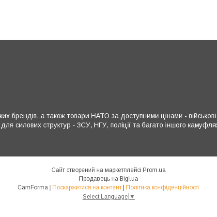
х брендів, а також товари НАТО за доступними цінами - військові р
 для силових структур - ЗСУ, НГУ, поліції та багато іншого камуф
Сайт створений на маркетплейсі
Prom.ua
Продавець на Bigl.ua
CamForma |
Поскаржитися на контент
|
Політика конфіденційності
Select Language
▼