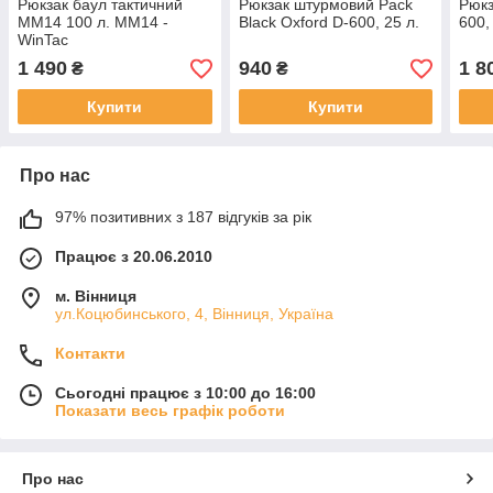
Рюкзак баул тактичний
Рюкзак штурмовий Pack
Рюкз
ММ14 100 л. ММ14 -
Black Oxford D-600, 25 л.
600,
WinTac
1 490
940
1 8
₴
₴
Купити
Купити
Про нас
97% позитивних з 187 відгуків за рік
Працює з 20.06.2010
м. Вінниця
ул.Коцюбинського, 4, Вінниця, Україна
Контакти
Сьогодні працює з 10:00 до 16:00
Показати весь графік роботи
Про нас