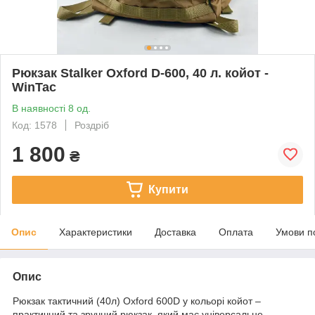
Рюкзак Stalker Oxford D-600, 40 л. койот -
WinTac
В наявності 8 од.
Код: 1578
Роздріб
1 800
₴
Купити
Опис
Характеристики
Доставка
Оплата
Умови п
Опис
Рюкзак тактичний (40л) Oxford 600D у кольорі койот –
практичний та зручний рюкзак, який має універсальне