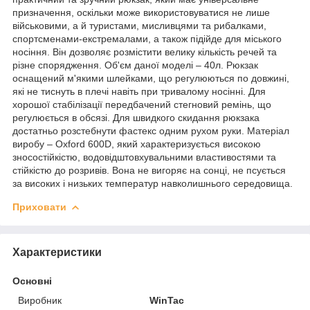
призначення, оскільки може використовуватися не лише
військовими, а й туристами, мисливцями та рибалками,
спортсменами-екстремалами, а також підійде для міського
носіння. Він дозволяє розмістити велику кількість речей та
різне спорядження. Об'єм даної моделі – 40л. Рюкзак
оснащений м'якими шлейками, що регулюються по довжині,
які не тиснуть в плечі навіть при тривалому носінні. Для
хорошої стабілізації передбачений стегновий ремінь, що
регулюється в обсязі. Для швидкого скидання рюкзака
достатньо розстебнути фастекс одним рухом руки. Матеріал
виробу – Oxford 600D, який характеризується високою
зносостійкістю, водовідштовхувальними властивостями та
стійкістю до розривів. Вона не вигоряє на сонці, не псується
за високих і низьких температур навколишнього середовища.
Приховати
Характеристики
Основні
Виробник
WinTac