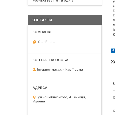
Розміри взуття та одягу
д
з
с
с
п
КОНТАКТИ
м
і
К
CamForma
Х
Інтернет-магазин КамФорма
К
ул.Коцюбинського, 4, Вінниця,
Україна
К