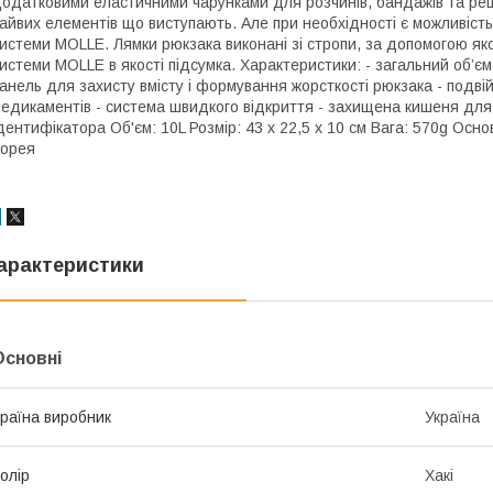
одатковими еластичними чарунками для розчинів, бандажів та реш
айвих елементів що виступають. Але при необхідності є можливіс
истеми MOLLE. Лямки рюкзака виконані зі стропи, за допомогою яко
истеми MOLLE в якості підсумка. Характеристики: - загальний об’є
анель для захисту вмісту і формування жорсткості рюкзака - подвій
едикаментів - система швидкого відкриття - захищена кишеня для
дентифікатора Об'єм: 10L Розмір: 43 х 22,5 х 10 см Вага: 570g Oсн
орея
арактеристики
Основні
раїна виробник
Україна
олір
Хакі