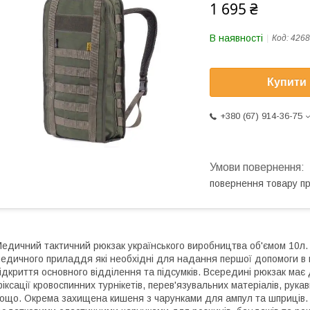
1 695 ₴
В наявності
Код:
4268
Купити
+380 (67) 914-36-75
повернення товару п
едичний тактичний рюкзак українського виробництва об'ємом 10л.
едичного приладдя які необхідні для надання першої допомоги в 
ідкриття основного відділення та підсумків. Всередині рюкзак має
іксації кровоспинних турнікетів, перев'язувальних матеріалів, рука
ощо. Окрема захищена кишеня з чарунками для ампул та шприців. Дв