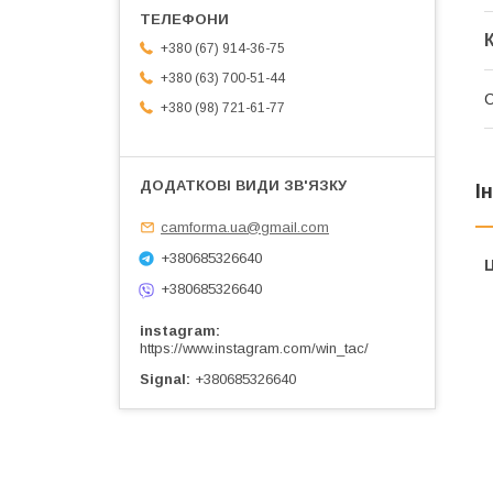
+380 (67) 914-36-75
+380 (63) 700-51-44
+380 (98) 721-61-77
І
camforma.ua@gmail.com
+380685326640
Ц
+380685326640
instagram
https://www.instagram.com/win_tac/
Signal
+380685326640