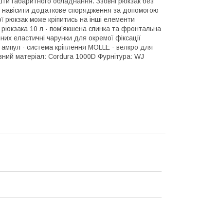
ти габаритного обладнання. Ззовні рюкзак без
ть навісити додаткове спорядження за допомогою
ї рюкзак може кріпитись на інші елементи
м рюкзака 10 л - пом’якшена спинка та фронтальна
них еластичні чарунки для окремої фіксації
 ампул - система кріплення MOLLE - велкро для
овний матеріал: Cordura 1000D Фурнітура: WJ