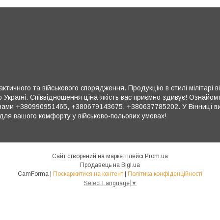
ктичного та військового спорядження. Продукцію в стилі мілітарі в
 Україні. Співвідношення ціна-якість вас приємно здивує! Ознайом
ми +380990951465, +380679143675, +380637785202. У Вінниці ви 
для вашого комфорту у військово-польових умовах!
Сайт створений на маркетплейсі
Prom.ua
Продавець на Bigl.ua
CamForma |
Поскаржитися на контент
|
Політика конфіденційності
Select Language
▼