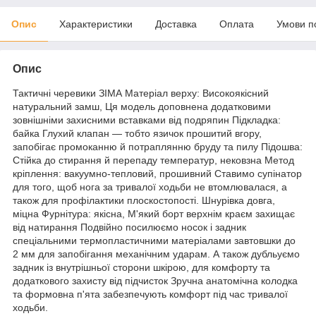
Опис
Характеристики
Доставка
Оплата
Умови п
Опис
Тактичні черевики ЗІМА Матеріал верху: Високоякісний
натуральний замш, Ця модель доповнена додатковими
зовнішніми захисними вставками від подряпин Підкладка:
байка Глухий клапан — тобто язичок прошитий вгору,
запобігає промоканню й потраплянню бруду та пилу Підошва:
Стійка до стирання й перепаду температур, нековзна Метод
кріплення: вакуумно-тепловий, прошивний Ставимо супінатор
для того, щоб нога за тривалої ходьби не втомлювалася, а
також для профілактики плоскостопості. Шнурівка довга,
міцна Фурнітура: якісна, М'який борт верхнім краєм захищає
від натирання Подвійно посилюємо носок і задник
спеціальними термопластичними матеріалами завтовшки до
2 мм для запобігання механічним ударам. А також дубльуємо
задник із внутрішньої сторони шкірою, для комфорту та
додаткового захисту від підчисток Зручна анатомічна колодка
та формовна п'ята забезпечують комфорт під час тривалої
ходьби.