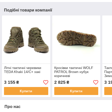
Подібні товари компанії
Літні тактичні черевики
Кросівки тактичні WOLF
Такт
TEDA Khaki 14/С+ хакі
PATROL Brоwn нубук
Парт
коричневі
Зим
3 155
2 825
3 1
₴
₴
Купити
Купити
Про нас