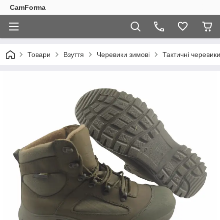
CamForma
Товари
Взуття
Черевики зимові
Тактичні черевик