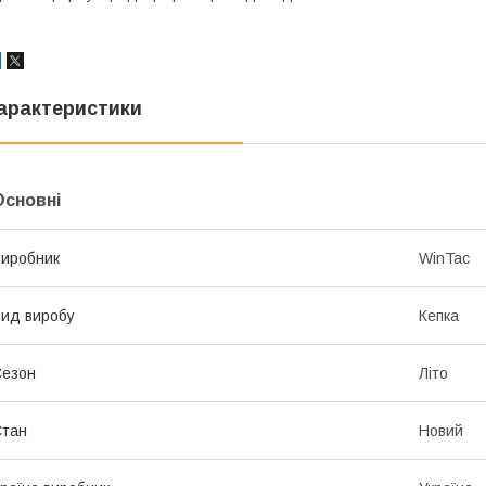
арактеристики
Основні
иробник
WinTac
ид виробу
Кепка
Сезон
Літо
Стан
Новий