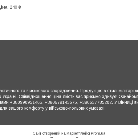
іна:
240 ₴
ктичного та військового спорядження. Продукцію в стилі мілітарі в
 Україні. Співвідношення ціна-якість вас приємно здивує! Ознайом
ми +380990951465, +380679143675, +380637785202. У Вінниці ви 
для вашого комфорту у військово-польових умовах!
Сайт створений на маркетплейсі
Prom.ua