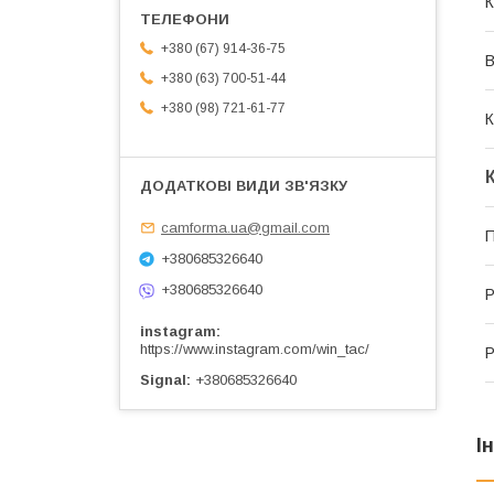
К
+380 (67) 914-36-75
В
+380 (63) 700-51-44
+380 (98) 721-61-77
К
camforma.ua@gmail.com
П
+380685326640
+380685326640
Р
instagram
https://www.instagram.com/win_tac/
Р
Signal
+380685326640
І