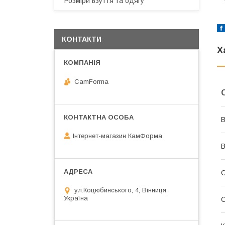
Розміри взуття та одягу
КОНТАКТИ
Х
CamForma
В
Інтернет-магазин КамФорма
В
ул.Коцюбинського, 4, Вінниця,
Україна