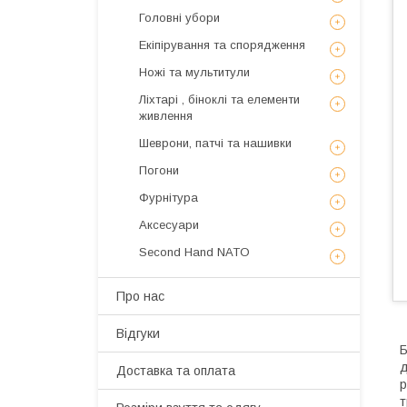
Головні убори
Екіпірування та спорядження
Ножі та мультитули
Ліхтарі , біноклі та елементи
живлення
Шеврони, патчі та нашивки
Погони
Фурнітура
Аксесуари
Second Hand NATO
Про нас
Відгуки
Б
д
Доставка та оплата
р
т