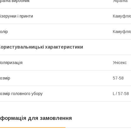
раїна виробник
Україна
ізерунки і принти
Камуфля
олір
Камуфля
Користувальницькі характеристики
оляризація
Унісекс
озмір
57-58
озмір головного убору
L / 57-58
нформація для замовлення