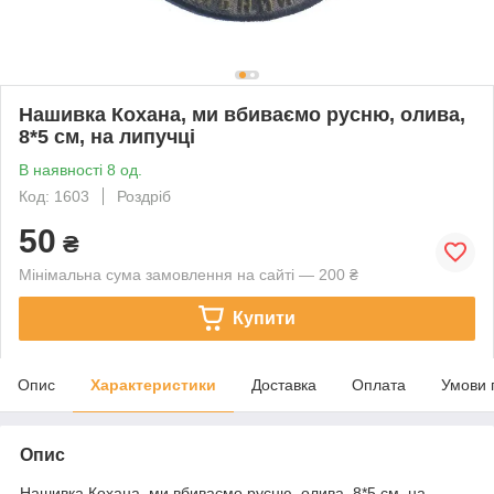
Нашивка Кохана, ми вбиваємо русню, олива,
8*5 см, на липучці
В наявності 8 од.
Код: 1603
Роздріб
50
₴
Мінімальна сума замовлення на сайті — 200 ₴
Купити
Опис
Характеристики
Доставка
Оплата
Умови 
Опис
Нашивка Кохана, ми вбиваємо русню, олива, 8*5 см, на