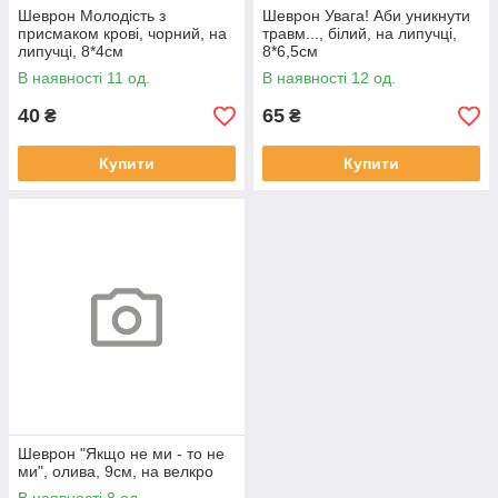
Шеврон Молодість з
Шеврон Увага! Аби уникнути
присмаком крові, чорний, на
травм..., білий, на липучці,
липучці, 8*4см
8*6,5см
В наявності 11 од.
В наявності 12 од.
40
65
₴
₴
Купити
Купити
Шеврон "Якщо не ми - то не
ми", олива, 9см, на велкро