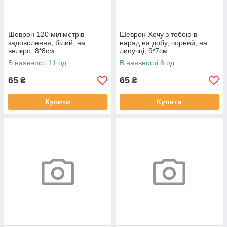
Шеврон 120 міліметрів
Шеврон Хочу з тобою в
задоволення, білий, на
наряд на добу, чорний, на
велкро, 8*8см
липучці, 9*7см
В наявності 11 од.
В наявності 8 од.
65
65
₴
₴
Купити
Купити