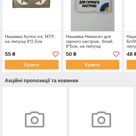
Нашивка Котячі очі, МТР,
Нашивка Немасил для
Наши
на липучці 8*2,5см
гарного настрою, білий,
БпЛА
8*5см, на липучці
липу
55
50
48
₴
₴
Купити
Купити
Акційні пропозиції та новинки