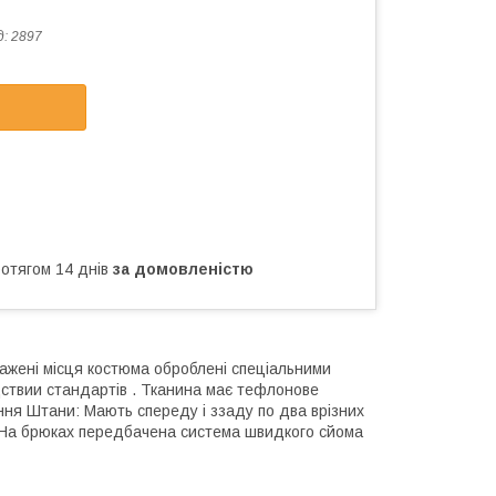
д:
2897
ротягом 14 днів
за домовленістю
тажені місця костюма оброблені спеціальними
дствии стандартів . Тканина має тефлонове
ння Штани: Мають спереду і ззаду по два врізних
ю. На брюках передбачена система швидкого сйома