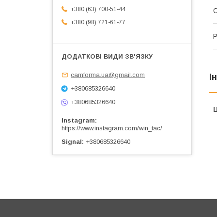
+380 (63) 700-51-44
С
+380 (98) 721-61-77
Р
camforma.ua@gmail.com
І
+380685326640
+380685326640
Ц
instagram
https://www.instagram.com/win_tac/
Signal
+380685326640