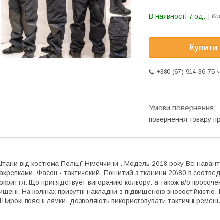
В наявності 7 од.
Ко
Купити
+380 (67) 914-36-75
повернення товару п
тани від костюма Поліції Німеччини . Модель 2018 року Всі наван
акрепками. Фасон - тактичекий, Пошитий з тканини 20\80 в соотве
окриття. Що припядствует вигоранию кольору. а також в/о просоче
ишені. На колінах присутні накладки з підвищеною зносостійкіст
 Широкі поясні лямки, дозволяють використовувати тактичні ремені.