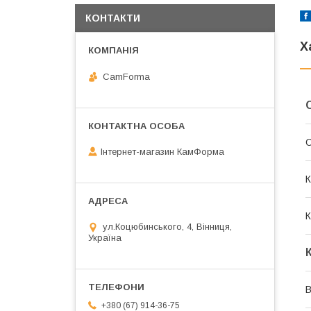
КОНТАКТИ
Х
CamForma
Інтернет-магазин КамФорма
К
К
ул.Коцюбинського, 4, Вінниця,
Україна
В
+380 (67) 914-36-75