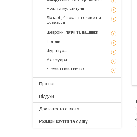
Ножі та мультитули
Ліхтарі , біноклі та елементи
живлення
Шеврони, патчі та нашивки
Погони
Фурнітура
Аксесуари
Second Hand NATO
Про нас
Відгуки
Ш
з
Доставка та оплата
п
к
Розміри взуття та одягу
.