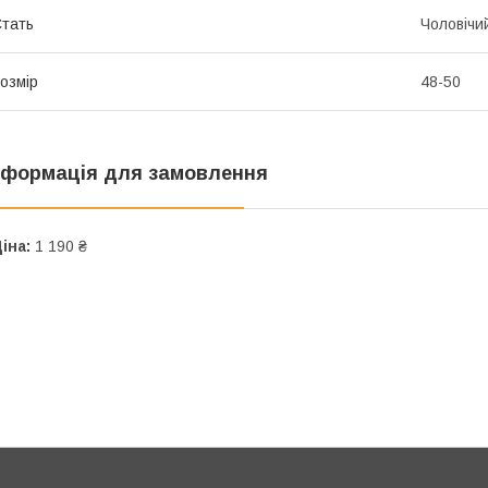
тать
Чоловічи
озмір
48-50
нформація для замовлення
іна:
1 190 ₴