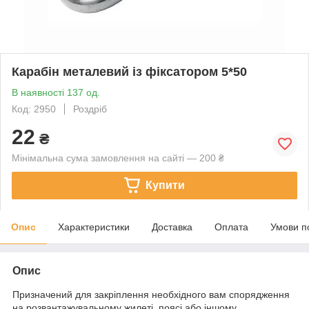
Карабін металевий із фіксатором 5*50
В наявності 137 од.
Код: 2950
Роздріб
22
₴
Мінімальна сума замовлення на сайті — 200 ₴
Купити
Опис
Характеристики
Доставка
Оплата
Умови п
Опис
Призначений для закріплення необхідного вам спорядження
на розвантажувальному жилеті, поясі або іншому