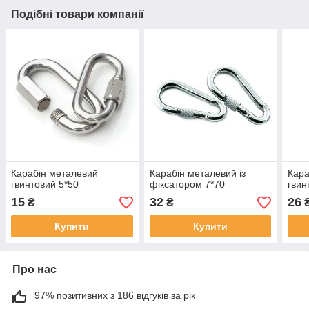
Подібні товари компанії
Карабін металевий
Карабін металевий із
Кара
гвинтовий 5*50
фіксатором 7*70
гвин
15
32
26
₴
₴
Купити
Купити
Про нас
97% позитивних з 186 відгуків за рік