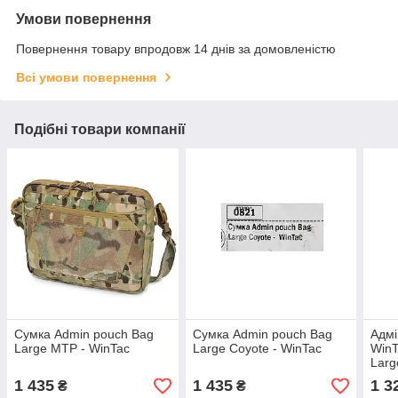
Умови повернення
Повернення товару впродовж 14 днів за домовленістю
Всі умови повернення
Подібні товари компанії
Сумка Admin pouch Bag
Сумка Admin pouch Bag
Адмі
Large MTP - WinTac
Large Coyote - WinTac
WinT
Larg
1 435
1 435
1 3
₴
₴