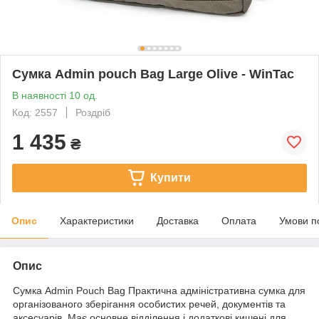
Сумка Admin pouch Bag Large Olive - WinTac
В наявності 10 од.
Код: 2557
Роздріб
1 435
₴
Купити
Опис
Характеристики
Доставка
Оплата
Умови п
Опис
Сумка Admin Pouch Bag Практична адміністративна сумка для
організованого зберігання особистих речей, документів та
аксесуарів. Має основне відділення і додаткові кишені для