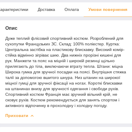
арактеристики
Доставка
Оплата
Умови повернення
Опис
Дуже теплий флісовий спортивний костюм. Розроблений для
сухопутки Французьких ЗС. Склад: 100% поліестер. Куртка:
Центральна застібка на пластикову блискавку. Високий комір-
стійка відмінно зігріває шию. Два нижніх прорізні кишені для
рук. Манжети та пояс на міцній і широкій резинці щільно
прилягають до тіла, виключаючи втрату тепла. Штани: міцна
Широка гумка для зручної посадки на поясі. Внутрішня стяжка
талії за допомогою вшитого шнура. Низ штанин на широкої
міцної гумці для зручної фіксації на ногах. Короткі блискавки
на штанинах внизу для зручності одягання і свободи рухів.
Спортивний костюм Франція має зручний вільний крій, не
сковує рухів. Костюм рекомендується для занять спортом і
активного відпочинку в прохолодну і холодну погоду.
Приховати