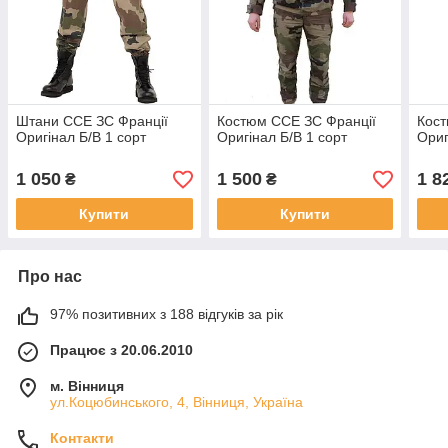
Штани ССЕ ЗС Франції
Костюм ССЕ ЗС Франції
Кост
Оригінал Б/В 1 сорт
Оригінал Б/В 1 сорт
Ориг
1 050
1 500
1 8
₴
₴
Купити
Купити
Про нас
97% позитивних з 188 відгуків за рік
Працює з 20.06.2010
м. Вінниця
ул.Коцюбинського, 4, Вінниця, Україна
Контакти