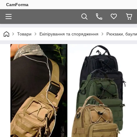
CamForma
Товари
Екіпірування та спорядження
Рюкзаки, баули