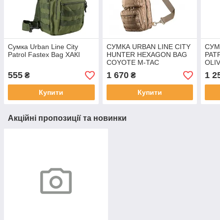
Сумка Urban Line City
СУМКА URBAN LINE CITY
СУМ
Patrol Fastex Bag ХАКІ
HUNTER HEXAGON BAG
PAT
COYOTE M-TAC
OLI
555
1 670
1 2
₴
₴
Купити
Купити
Акційні пропозиції та новинки