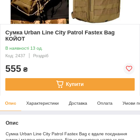
Сумка Urban Line City Patrol Fastex Bag
КОЙОТ
В наявності 13 од.
Код: 2437
Роздріб
555
₴
Купити
Опис
Характеристики
Доставка
Оплата
Умови п
Опис
Сумка Urban Line City Patrol Fastex Bag є вдале поєднання
сумки і маленького рюкзака. Більш поширена назва цього