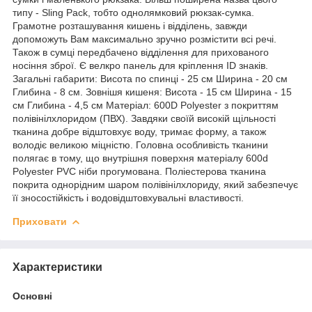
типу - Sling Pack, тобто однолямковий рюкзак-сумка.
Грамотне розташування кишень і відділень, завжди
допоможуть Вам максимально зручно розмістити всі речі.
Також в сумці передбачено відділення для прихованого
носіння зброї. Є велкро панель для кріплення ID знаків.
Загальні габарити: Висота по спинці - 25 см Ширина - 20 см
Глибина - 8 см. Зовнішя кишеня: Висота - 15 см Ширина - 15
см Глибина - 4,5 см Матеріал: 600D Polyester з покриттям
полівінілхлоридом (ПВХ). Завдяки своїй високій щільності
тканина добре відштовхує воду, тримає форму, а також
володіє великою міцністю. Головна особливість тканини
полягає в тому, що внутрішня поверхня матеріалу 600d
Polyester PVC ніби прогумована. Поліестерова тканина
покрита однорідним шаром полівінілхлориду, який забезпечує
її зносостійкість і водовідштовхувальні властивості.
Приховати
Характеристики
Основні