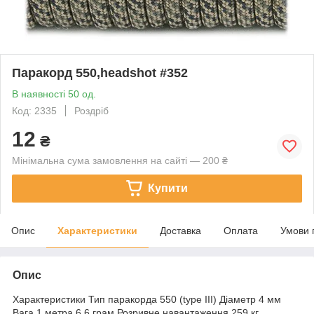
Паракорд 550,headshot #352
В наявності 50 од.
Код: 2335
Роздріб
12
₴
Мінімальна сума замовлення на сайті — 200 ₴
Купити
Опис
Характеристики
Доставка
Оплата
Умови 
Опис
Характеристики Тип паракорда 550 (type III) Діаметр 4 мм
Вага 1 метра 6,6 грам Розривне навантаження 259 кг