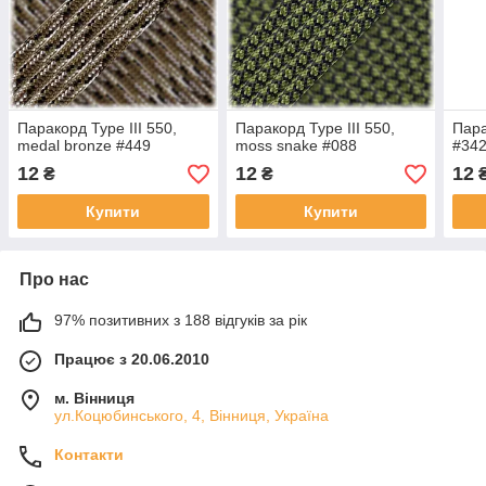
Паракорд Type III 550,
Паракорд Type III 550,
Пара
medal bronze #449
moss snake #088
#34
12
12
12
₴
₴
Купити
Купити
Про нас
97% позитивних з 188 відгуків за рік
Працює з 20.06.2010
м. Вінниця
ул.Коцюбинського, 4, Вінниця, Україна
Контакти