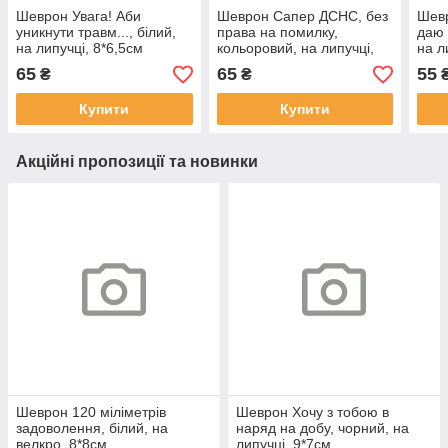
Шеврон Увага! Аби
Шеврон Сапер ДСНС, без
Шевр
уникнути травм..., білий,
права на помилку,
даю 
на липучці, 8*6,5см
кольоровий, на липучці,
на л
9,5*6,8см
65
65
55
₴
₴
Купити
Купити
Акційні пропозиції та новинки
Шеврон 120 міліметрів
Шеврон Хочу з тобою в
задоволення, білий, на
наряд на добу, чорний, на
велкро, 8*8см
липучці, 9*7см