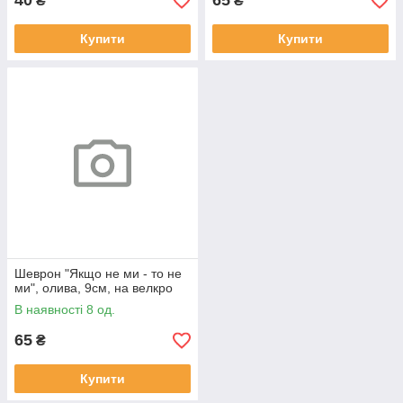
40
65
₴
₴
Купити
Купити
Шеврон "Якщо не ми - то не
ми", олива, 9см, на велкро
В наявності 8 од.
65
₴
Купити