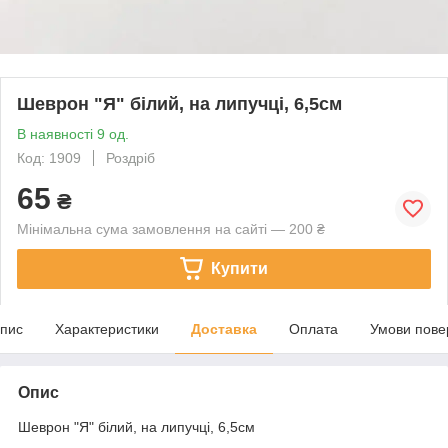
Шеврон "Я" білий, на липучці, 6,5см
В наявності 9 од.
Код: 1909
Роздріб
65
₴
Мінімальна сума замовлення на сайті — 200 ₴
Купити
пис
Характеристики
Доставка
Оплата
Умови пове
Опис
Шеврон "Я" білий, на липучці, 6,5см