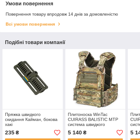
Умови повернення
Повернення товару впродовж 14 днів за домовленістю
Всі умови повернення
Подібні товари компанії
Пряжка швидкого
Плитоноска WinTac
Плит
скидання Кайман, бокова
CUIRASS BALISTIC MТР
CUI
хакі
система швидкого
сист
скидання мультикам
ски
235
5 140
5 1
₴
₴