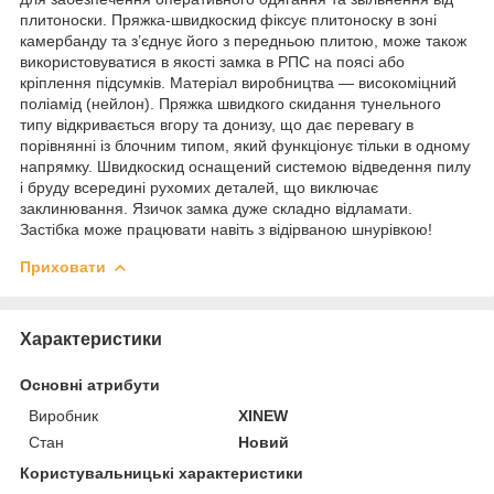
плитоноски. Пряжка-швидкоскид фіксує плитоноску в зоні
камербанду та з’єднує його з передньою плитою, може також
використовуватися в якості замка в РПС на поясі або
кріплення підсумків. Матеріал виробництва — високоміцний
поліамід (нейлон). Пряжка швидкого скидання тунельного
типу відкривається вгору та донизу, що дає перевагу в
порівнянні із блочним типом, який функціонує тільки в одному
напрямку. Швидкоскид оснащений системою відведення пилу
і бруду всередині рухомих деталей, що виключає
заклинювання. Язичок замка дуже складно відламати.
Застібка може працювати навіть з відірваною шнурівкою!
Приховати
Характеристики
Основні атрибути
Виробник
XINEW
Стан
Новий
Користувальницькі характеристики