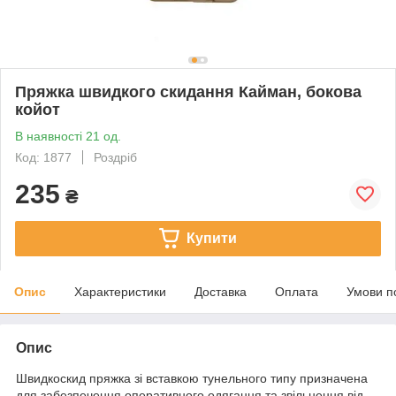
Пряжка швидкого скидання Кайман, бокова
койот
В наявності 21 од.
Код: 1877
Роздріб
235
₴
Купити
Опис
Характеристики
Доставка
Оплата
Умови п
Опис
Швидкоскид пряжка зі вставкою тунельного типу призначена
для забезпечення оперативного одягання та звільнення від