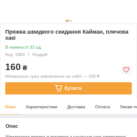
Пряжка швидкого скидання Кайман, плечова
хакі
В наявності 32 од.
Код: 1860
Роздріб
160
₴
Мінімальна сума замовлення на сайті — 200 ₴
Купити
Опис
Характеристики
Доставка
Оплата
Умови п
Опис
Швидкоскид пряжка зі вставкою з національною символікою