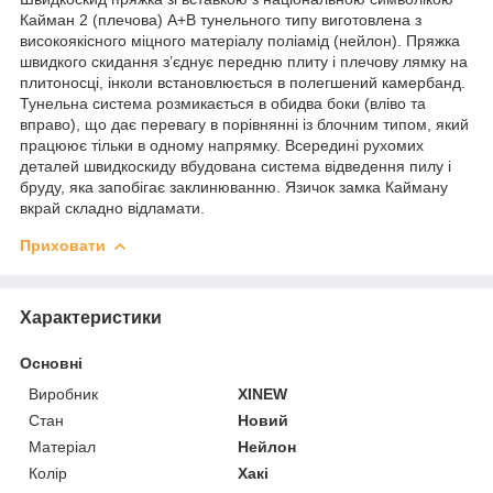
Кайман 2 (плечова) А+В тунельного типу виготовлена з
високоякісного міцного матеріалу поліамід (нейлон). Пряжка
швидкого скидання з’єднує передню плиту і плечову лямку на
плитоносці, інколи встановлюється в полегшений камербанд.
Тунельна система розмикається в обидва боки (вліво та
вправо), що дає перевагу в порівнянні із блочним типом, який
працюює тільки в одному напрямку. Всередині рухомих
деталей швидкоскиду вбудована система відведення пилу і
бруду, яка запобігає заклинюванню. Язичок замка Кайману
вкрай складно відламати.
Приховати
Характеристики
Основні
Виробник
XINEW
Стан
Новий
Матеріал
Нейлон
Колір
Хакі