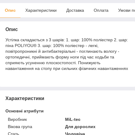
Опис
Характеристики
Доставка
Оплата
Умови п
Опис
Устілка складається з 3 шарів: 1. шар: 100% поліестер 2. шар:
піна POLIYOU® 3. шар: 100% поліестер - легкі,
повітропроникні й антибактеріальні - поглинають вологу -
ортопедичні, приймають форму ноги під час ходьби та
сприяють усуненню плоскостопості. Понижують
навантаження на стопу при сильних фізичних навантаженнях
Характеристики
Основні атрибути
Виробник
MiL-tec
Вікова група
Для дорослих
Стать
Чоловіча