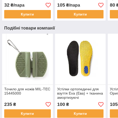
32
105
80
₴/пара
₴/пара
₴
Купити
Купити
Подібні товари компанії
Точило для ножів MIL-TEC
Устілки ортопедичні для
Усті
15445000
взуття Eva (Ева) + тканина
Ориг
амортизуючі
235
100
105
₴
₴
Купити
Купити