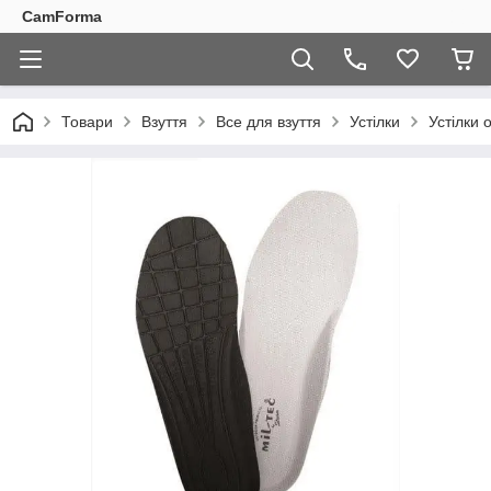
CamForma
Товари
Взуття
Все для взуття
Устілки
Устілки 