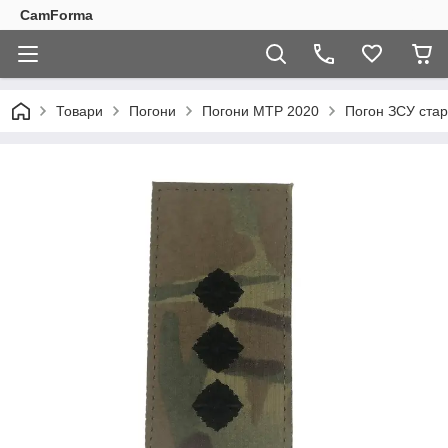
CamForma
Товари
Погони
Погони МТP 2020
Погон ЗСУ стар