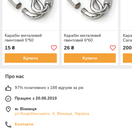
Карабін металевий
Карабін металевий
Кара
гвинтовий 5*50
гвинтовий 6*60
Cara
15
26
200
₴
₴
Купити
Купити
Про нас
97% позитивних з 188 відгуків за рік
Працює з 20.06.2010
м. Вінниця
ул.Коцюбинського, 4, Вінниця, Україна
Контакти