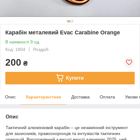
Карабін металевий Evac Carabine Orange
В наявності 9 од.
Код: 1804
Роздріб
200
₴
Купити
Опис
Характеристики
Доставка
Оплата
Умови 
Опис
Тактичний алюмінієвий карабін – це незамінний інструмент
для захисників, правоохоронців та ентузіастів тактичних
операцій. Виготовлений з вищої якості алюмінію 7075, цей