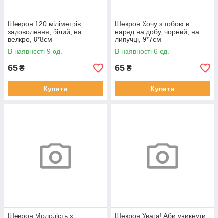
Шеврон 120 міліметрів
Шеврон Хочу з тобою в
задоволення, білий, на
наряд на добу, чорний, на
велкро, 8*8см
липучці, 9*7см
В наявності 9 од.
В наявності 6 од.
65
65
₴
₴
Купити
Купити
Шеврон Молодість з
Шеврон Увага! Аби уникнути