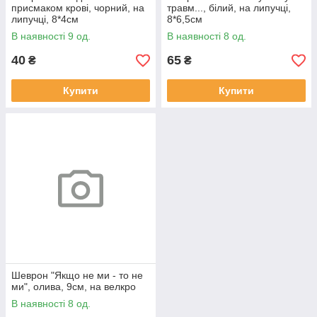
присмаком крові, чорний, на
травм..., білий, на липучці,
липучці, 8*4см
8*6,5см
В наявності 9 од.
В наявності 8 од.
40
65
₴
₴
Купити
Купити
Шеврон "Якщо не ми - то не
ми", олива, 9см, на велкро
В наявності 8 од.