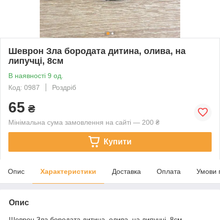
Шеврон Зла бородата дитина, олива, на
липучці, 8см
В наявності 9 од.
Код: 0987
Роздріб
65
₴
Мінімальна сума замовлення на сайті — 200 ₴
Купити
Опис
Характеристики
Доставка
Оплата
Умови 
Опис
Шеврон Зла бородата дитина, олива, на липучці, 8см