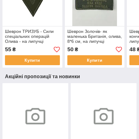
Шеврон ТРИЗУБ - Сили
Шеврон Золочів- як
Шев
спеціальних операцій
маленька Британія, олива,
конч
Олива - на липучці
8*6 см, на липучці
липу
8х7,5см
55
50
48
₴
₴
Купити
Купити
Акційні пропозиції та новинки