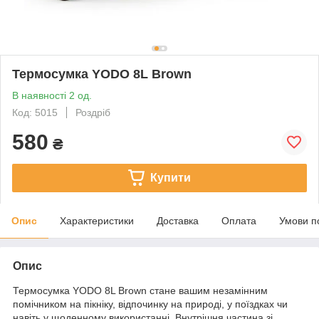
Термосумка YODO 8L Brown
В наявності 2 од.
Код: 5015
Роздріб
580
₴
Купити
Опис
Характеристики
Доставка
Оплата
Умови п
Опис
Термосумка YODO 8L Brown стане вашим незамінним
помічником на пікніку, відпочинку на природі, у поїздках чи
навіть у щоденному використанні. Внутрішня частина зі