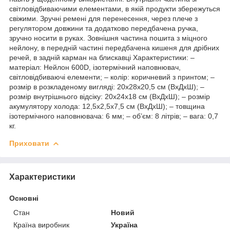
світловідбиваючими елементами, в якій продукти збережуться
свіжими. Зручні ремені для перенесення, через плече з
регулятором довжини та додатково передбачена ручка,
зручно носити в руках. Зовнішня частина пошита з міцного
нейлону, в передній частині передбачена кишеня для дрібних
речей, в задній карман на блискавці Характеристики: –
матеріал: Нейлон 600D, ізотермічний наповнювач,
світловідбиваючі елементи; – колір: коричневий з принтом; –
розмір в розкладеному вигляді: 20х28х20,5 см (ВхДхШ); –
розмір внутрішнього відсіку: 20х24х18 см (ВхДхШ); – розмір
акумулятору холода: 12,5х2,5х7,5 см (ВхДхШ); – товщина
ізотермічного наповнювача: 6 мм; – об’єм: 8 літрів; – вага: 0,7
кг.
Приховати
Характеристики
Основні
Стан
Новий
Країна виробник
Україна