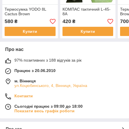
Термосумка YODO 8L
КОМПАС тактичний L-45-
Терм
Cactus Brown
8A
Bro
580
420
700
₴
₴
Купити
Купити
Про нас
97% позитивних з 188 відгуків за рік
Працює з 20.06.2010
м. Вінниця
ул.Коцюбинського, 4, Вінниця, Україна
Контакти
Сьогодні працює з 09:00 до 18:00
Показати весь графік роботи
Про нас