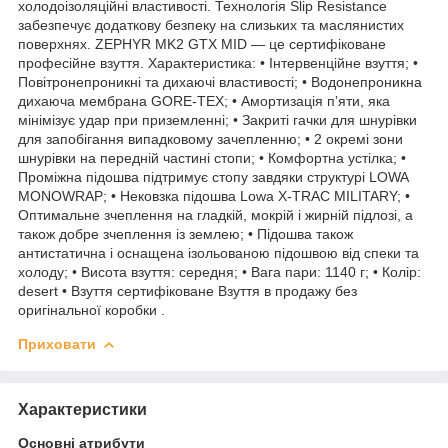
холодоізоляційні властивості. Технологія Slip Resistance
забезпечує додаткову безпеку на слизьких та маслянистих
поверхнях. ZEPHYR MK2 GTX MID — це сертифіковане
професійне взуття. Характеристика: • Інтервенційне взуття; •
Повітронепроникні та дихаючі властивості; • Водонепроникна
дихаюча мембрана GORE-TEX; • Амортизація пʼяти, яка
мінімізує удар при приземленні; • Закриті гачки для шнурівки
для запобігання випадковому зачепленню; • 2 окремі зони
шнурівки на передній частині стопи; • Комфортна устілка; •
Проміжна підошва підтримує стопу завдяки структурі LOWA
MONOWRAP; • Нековзка підошва Lowa X-TRAC MILITARY; •
Оптимальне зчеплення на гладкій, мокрій і жирній підлозі, а
також добре зчеплення із землею; • Підошва також
антистатична і оснащена ізольованою підошвою від спеки та
холоду; • Висота взуття: середня; • Вага пари: 1140 г; • Колір:
desert • Взуття сертифіковане Взуття в продажу без
оригінальної коробки .
Приховати
Характеристики
Основні атрибути