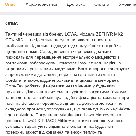
Опис
Характеристики
Доставка
Оплата
Умови п
Опис
Тактичні черевики від бренду LOWA. Модель ZEPHYR MK2
GTX MID — це ідеальне поєднання якості, легкості та
стабільності. Ідеально підходить для службових потреб чи
щоденної носки. Середня висота черевиків ідеально
підходять для переміщення екстремальною місцевістю з
вантажами, забезпечуючи комфорт і захист ноги нарівні з
жорсткими трекінговими моделями. Багатошарова конструкція
з продуманими деталями, верх з натуральної замші та
Cordura, а також водонепроникна та дихаюча мембрана
Gore-Tex роблять ці черевики незамінними у будь-яких
пригодах. Двохзонна система шнурівки із закритими гачками
та петля-стопер забезпечує надійну фіксацію та комфорт при
носінні. Всі шари черевика з'єднані за допомогою технічно
складного процесу упорскування, що гарантує їхню надійність
і довговічність. Покращена міжпідошва Lowa Monowrap та
підошва Lowa® X-TRAC® Military з оптимізованою гумовою
сумішшю гарантують відмінне зчеплення на будь-якій
поверхні, захист від ковзання та високі тепло- та