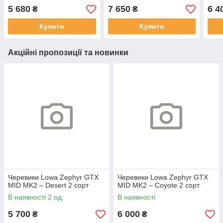
5 680
7 650
6 4
₴
₴
Купити
Купити
Акційні пропозиції та новинки
Черевики Lowa Zephyr GTX
Черевики Lowa Zephyr GTX
MID MK2 – Desert 2 сорт
MID MK2 – Coyote 2 сорт
В наявності 2 од.
В наявності
5 700
6 000
₴
₴