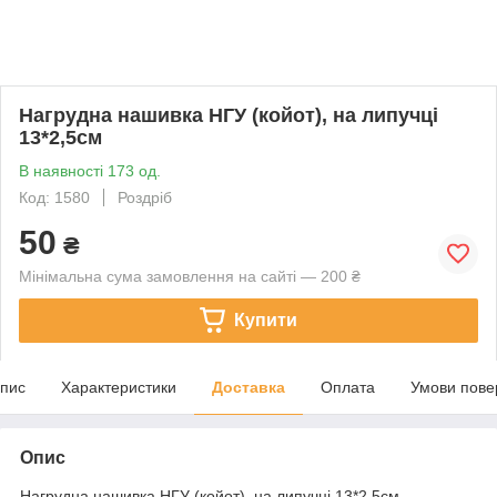
Нагрудна нашивка НГУ (койот), на липучці
13*2,5см
В наявності 173 од.
Код: 1580
Роздріб
50
₴
Мінімальна сума замовлення на сайті — 200 ₴
Купити
пис
Характеристики
Доставка
Оплата
Умови пове
Опис
Нагрудна нашивка НГУ (койот), на липучці 13*2,5см