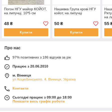
Погон НГУ майор КОЙОТ,
Нашивка Група крові НГУ
Наши
на липучці, 10*5 см
койот, на липучці
Ряту
на л
48
50
55
₴
₴
Купити
Купити
Про нас
97% позитивних з 186 відгуків за рік
Працює з 20.06.2010
м. Вінниця
ул.Коцюбинського, 4, Вінниця, Україна
Контакти
Сьогодні працює з 09:00 до 18:00
Показати весь графік роботи