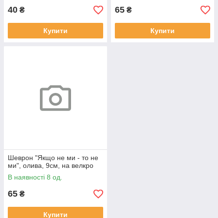
40
65
₴
₴
Купити
Купити
Шеврон "Якщо не ми - то не
ми", олива, 9см, на велкро
В наявності 8 од.
65
₴
Купити