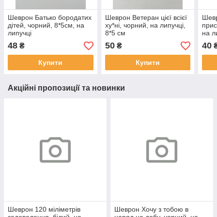
Шеврон Батько бородатих
Шеврон Ветеран цієї всієї
Шевр
дітей, чорний, 8*5см, на
ху*ні, чорний, на липучці,
прис
липучці
8*5 см
на л
48
50
40
₴
₴
Купити
Купити
Акційні пропозиції та новинки
Шеврон 120 міліметрів
Шеврон Хочу з тобою в