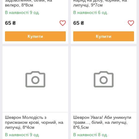
задоволення, білий, на
наряд на добу, чорний, на
велкро, 8*8см
липучці, 9*7см
В наявності 9 од.
В наявності 6 од.
65
65
₴
₴
Купити
Купити
Шеврон Молодість з
Шеврон Увага! Аби уникнути
присмаком крові, чорний, на
травм..., білий, на липучці,
липучці, 8*4см
8*6,5см
В наявності 9 од.
В наявності 8 од.