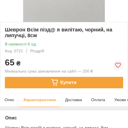
Шеврон Всім пізд@ я вилітаю, чорний, на
липучці, 8см
В наявності 6 од.
Код: 0721
Роздріб
65
₴
Мінімальна сума замовлення на сайті — 200 ₴
Купити
Опис
Характеристики
Доставка
Оплата
Умови 
Опис
Шеврон Всім пізд@ я вилітаю, чорний, на липучці, 8см