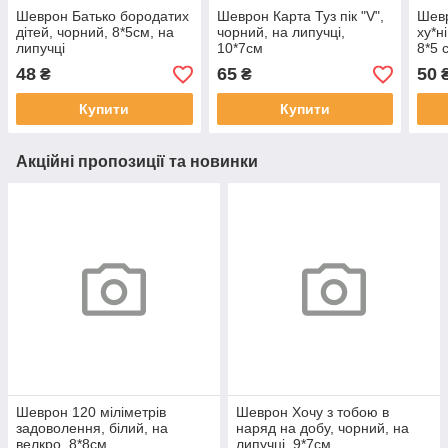
Шеврон Батько бородатих
Шеврон Карта Туз пік "V",
Шевр
дітей, чорний, 8*5см, на
чорний, на липучці,
ху*н
липучці
10*7см
8*5 
48
65
50
₴
₴
Купити
Купити
Акційні пропозиції та новинки
Шеврон 120 міліметрів
Шеврон Хочу з тобою в
задоволення, білий, на
наряд на добу, чорний, на
велкро, 8*8см
липучці, 9*7см