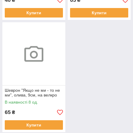
40
65
₴
₴
Купити
Купити
Шеврон "Якщо не ми - то не
ми", олива, 9см, на велкро
В наявності 8 од.
65
₴
Купити