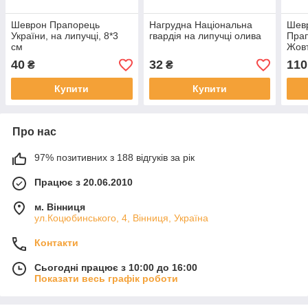
Шеврон Прапорець
Нагрудна Національна
Шевр
України, на липучці, 8*3
гвардія на липучці олива
Прап
см
Жовт
40
32
110
₴
₴
Купити
Купити
Про нас
97% позитивних з 188 відгуків за рік
Працює з 20.06.2010
м. Вінниця
ул.Коцюбинського, 4, Вінниця, Україна
Контакти
Сьогодні працює з 10:00 до 16:00
Показати весь графік роботи