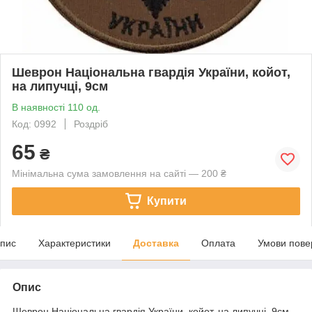
Шеврон Національна гвардія України, койот,
на липучці, 9см
В наявності 110 од.
Код: 0992
Роздріб
65
₴
Мінімальна сума замовлення на сайті — 200 ₴
Купити
пис
Характеристики
Доставка
Оплата
Умови пове
Опис
Шеврон Національна гвардія України, койот, на липучці, 9см