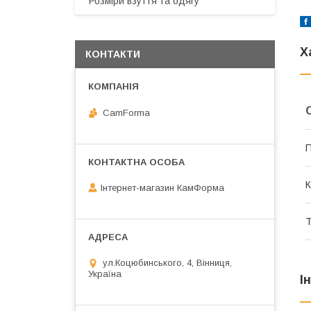
Розміри взуття та одягу
Х
КОНТАКТИ
CamForma
П
К
Інтернет-магазин КамФорма
Т
ул.Коцюбинського, 4, Вінниця,
Україна
І