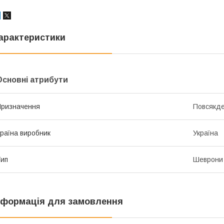
арактеристики
Основні атрибути
ризначення
Повсякде
раїна виробник
Україна
ип
Шеврони
нформація для замовлення