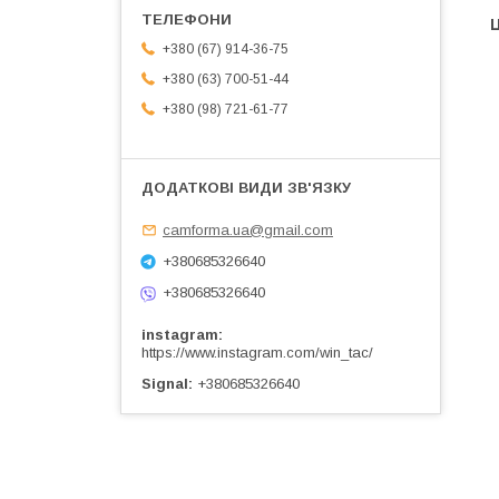
Ц
+380 (67) 914-36-75
+380 (63) 700-51-44
+380 (98) 721-61-77
camforma.ua@gmail.com
+380685326640
+380685326640
instagram
https://www.instagram.com/win_tac/
Signal
+380685326640