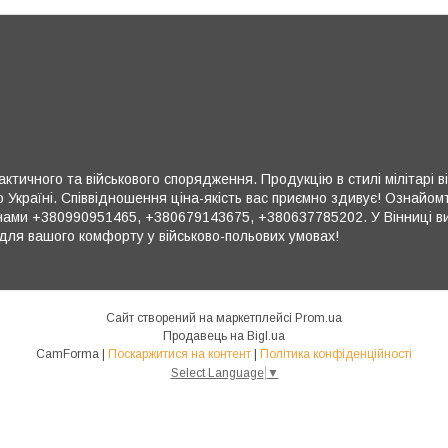
ктичного та військового спорядження. Продукцію в стилі мілітарі в
 Україні. Співвідношення ціна-якість вас приємно здивує! Ознайом
ми +380990951465, +380679143675, +380637785202. У Вінниці ви 
для вашого комфорту у військово-польових умовах!
Сайт створений на маркетплейсі
Prom.ua
Продавець на Bigl.ua
CamForma |
Поскаржитися на контент
|
Політика конфіденційності
Select Language
▼