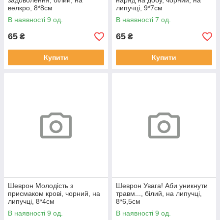
задоволення, білий, на
наряд на добу, чорний, на
велкро, 8*8см
липучці, 9*7см
В наявності 9 од.
В наявності 7 од.
65
65
₴
₴
Купити
Купити
Шеврон Молодість з
Шеврон Увага! Аби уникнути
присмаком крові, чорний, на
травм..., білий, на липучці,
липучці, 8*4см
8*6,5см
В наявності 9 од.
В наявності 9 од.