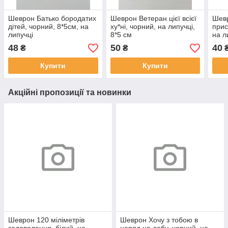
Шеврон Батько бородатих
Шеврон Ветеран цієї всієї
Шевр
дітей, чорний, 8*5см, на
ху*ні, чорний, на липучці,
прис
липучці
8*5 см
на л
48
50
40
₴
₴
Купити
Купити
Акційні пропозиції та новинки
Шеврон 120 міліметрів
Шеврон Хочу з тобою в