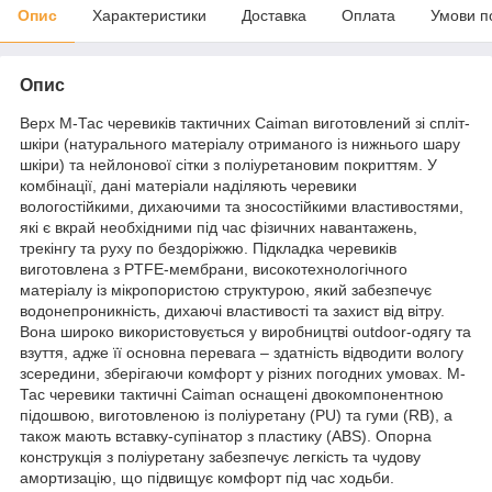
Опис
Характеристики
Доставка
Оплата
Умови п
Опис
Верх М-Тас черевиків тактичних Caiman виготовлений зі спліт-
шкіри (натурального матеріалу отриманого із нижнього шару
шкіри) та нейлонової сітки з поліуретановим покриттям. У
комбінації, дані матеріали наділяють черевики
вологостійкими, дихаючими та зносостійкими властивостями,
які є вкрай необхідними під час фізичних навантажень,
трекінгу та руху по бездоріжжю. Підкладка черевиків
виготовлена з PTFE-мембрани, високотехнологічного
матеріалу із мікропористою структурою, який забезпечує
водонепроникність, дихаючі властивості та захист від вітру.
Вона широко використовується у виробництві outdoor-одягу та
взуття, адже її основна перевага – здатність відводити вологу
зсередини, зберігаючи комфорт у різних погодних умовах. М-
Тас черевики тактичні Caiman оснащені двокомпонентною
підошвою, виготовленою із поліуретану (PU) та гуми (RB), а
також мають вставку-супінатор з пластику (ABS). Опорна
конструкція з поліуретану забезпечує легкість та чудову
амортизацію, що підвищує комфорт під час ходьби.