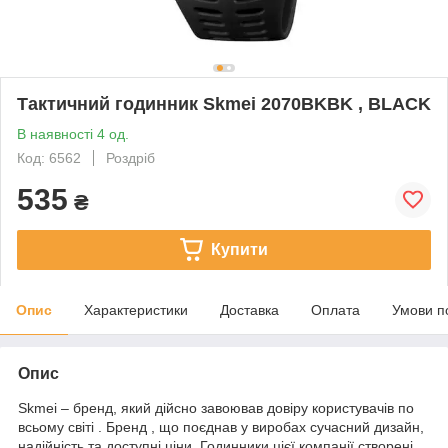
Тактичний годинник Skmei 2070BKBK , BLACK
В наявності 4 од.
Код: 6562
Роздріб
535
₴
Купити
Опис
Характеристики
Доставка
Оплата
Умови п
Опис
Skmei – бренд, який дійсно завоював довіру користувачів по
всьому світі . Бренд , що поєднав у виробах сучасний дизайн,
надійність та доступні ціни. Годинники цієї компанії створені