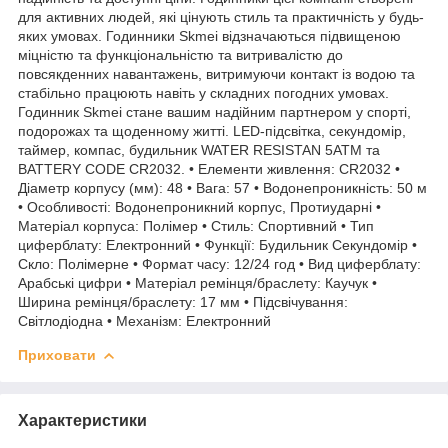
для активних людей, які цінують стиль та практичність у будь-
яких умовах. Годинники Skmei відзначаються підвищеною
міцністю та функціональністю та витривалістю до
повсякденних навантажень, витримуючи контакт із водою та
стабільно працюють навіть у складних погодних умовах.
Годинник Skmei стане вашим надійним партнером у спорті,
подорожах та щоденному житті. LED-підсвітка, секундомір,
таймер, компас, будильник WATER RESISTAN 5ATM та
BATTERY CODE CR2032. • Елементи живлення: CR2032 •
Діаметр корпусу (мм): 48 • Вага: 57 • Водонепроникність: 50 м
• Особливості: Водонепроникний корпус, Протиударні •
Матеріал корпуса: Полімер • Стиль: Спортивний • Тип
циферблату: Електронний • Функції: Будильник Секундомір •
Скло: Полімерне • Формат часу: 12/24 год • Вид циферблату:
Арабські цифри • Матеріал ремінця/браслету: Каучук •
Ширина ремінця/браслету: 17 мм • Підсвічування:
Світлодіодна • Механізм: Електронний
Приховати
Характеристики