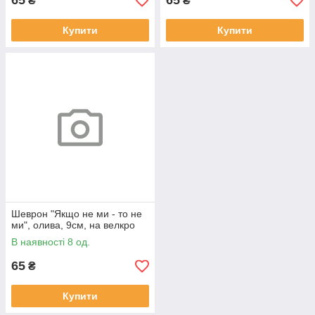
65
65
₴
₴
Купити
Купити
Шеврон "Якщо не ми - то не
ми", олива, 9см, на велкро
В наявності 8 од.
65
₴
Купити