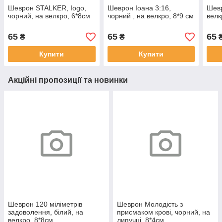
Шеврон STALKER, Iogo,
Шеврон Іоана 3:16,
Шевр
чорний, на велкро, 6*8см
чорний , на велкро, 8*9 см
велк
65
65
65
₴
₴
Купити
Купити
Акційні пропозиції та новинки
Шеврон 120 міліметрів
Шеврон Молодість з
задоволення, білий, на
присмаком крові, чорний, на
велкро, 8*8см
липучці, 8*4см