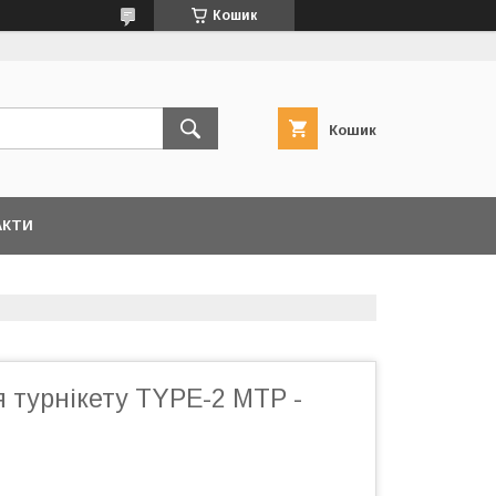
Кошик
Кошик
АКТИ
 турнікету TYPE-2 МТР -