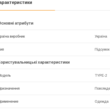
арактеристики
Основні атрибути
раїна виробник
Україна
ип
Підсумок
Користувальницькі характеристики
Модель
TYPE-2
ризначення
Повсякде
Применение
Одежда