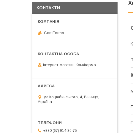
Х
КОНТАКТИ
CamForma
К
Т
Інтернет-магазин КамФорма
ул.Коцюбинського, 4, Вінниця,
Україна
П
+380 (67) 914-36-75