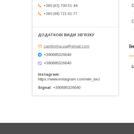
+380 (63) 700-51-44
+380 (98) 721-61-77
С
І
camforma.ua@gmail.com
+380685326640
+380685326640
Ц
instagram
https://www.instagram.com/win_tac/
Signal
+380685326640