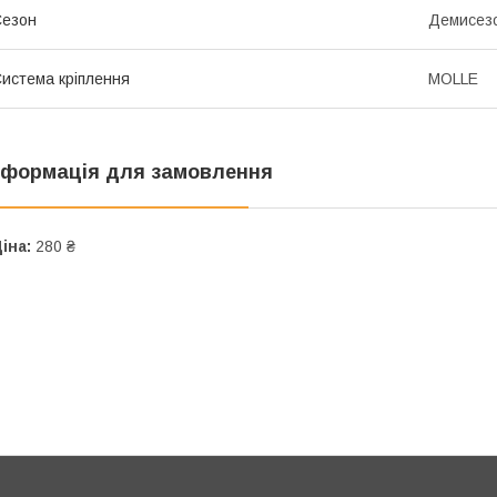
Сезон
Демисез
истема кріплення
MOLLE
нформація для замовлення
іна:
280 ₴