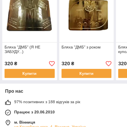
Бляха "ДМБ" (Я НЕ
Бляха "ДМБ" з роком
Блях
ЗАБУДУ...)
купо
320
320
320
₴
₴
Купити
Купити
Про нас
97% позитивних з 188 відгуків за рік
Працює з 20.06.2010
м. Вінниця
ул.Коцюбинського, 4, Вінниця, Україна