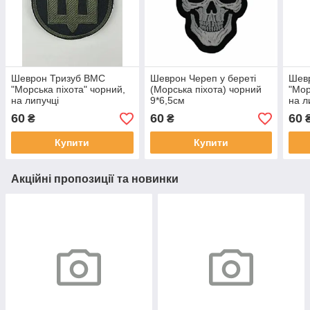
Шеврон Тризуб ВМС
Шеврон Череп у береті
Шев
"Морська піхота" чорний,
(Морська піхота) чорний
"Мор
на липучці
9*6,5см
на л
60
60
60
₴
₴
Купити
Купити
Акційні пропозиції та новинки