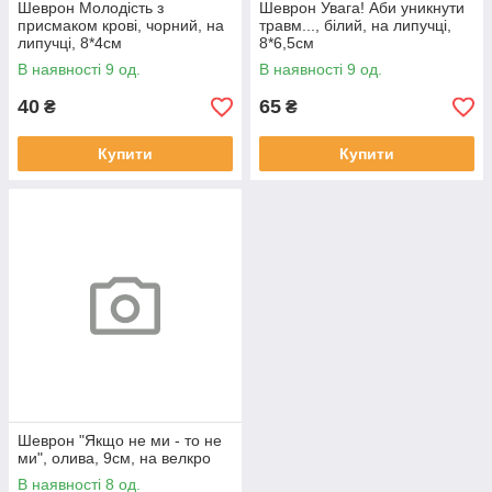
Шеврон Молодість з
Шеврон Увага! Аби уникнути
присмаком крові, чорний, на
травм..., білий, на липучці,
липучці, 8*4см
8*6,5см
В наявності 9 од.
В наявності 9 од.
40
65
₴
₴
Купити
Купити
Шеврон "Якщо не ми - то не
ми", олива, 9см, на велкро
В наявності 8 од.