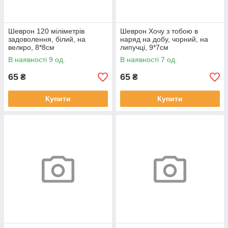
Шеврон 120 міліметрів
Шеврон Хочу з тобою в
задоволення, білий, на
наряд на добу, чорний, на
велкро, 8*8см
липучці, 9*7см
В наявності 9 од.
В наявності 7 од.
65
65
₴
₴
Купити
Купити