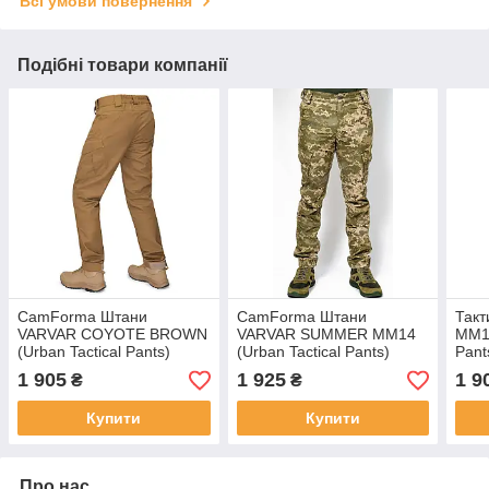
Всі умови повернення
Подібні товари компанії
CamForma Штани
CamForma Штани
Такт
VARVAR COYOTE BROWN
VARVAR SUMMER MM14
ММ14
(Urban Tactical Pants)
(Urban Tactical Pants)
Pant
Special Fabric
Special fabric
ММ1
1 905
1 925
1 9
₴
₴
Купити
Купити
Про нас