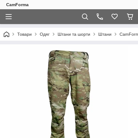
CamForma
Товари
Одяг
Штани та шорти
Штани
CamForma