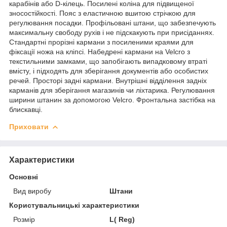
карабінів або D-кілець. Посилені коліна для підвищеної
зносостійкості. Пояс з еластичною вшитою стрічкою для
регулювання посадки. Профільовані штани, що забезпечують
максимальну свободу рухів і не підскакують при присіданнях.
Стандартні прорізні кармани з посиленими краями для
фіксації ножа на кліпсі. Набедрені кармани на Velcro з
текстильними замками, що запобігають випадковому втраті
вмісту, і підходять для зберігання документів або особистих
речей. Просторі задні кармани. Внутрішні відділення задніх
карманів для зберігання магазинів чи ліхтарика. Регулювання
ширини штанин за допомогою Velcro. Фронтальна застібка на
блискавці.
Приховати
Характеристики
Основні
Вид виробу
Штани
Користувальницькі характеристики
Розмір
L( Reg)