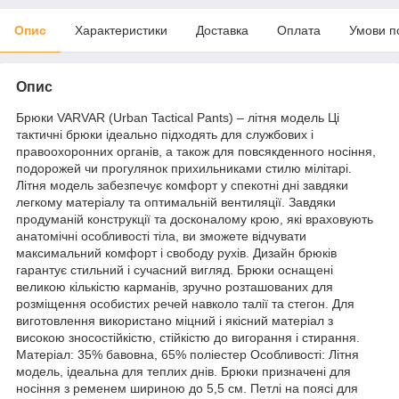
Опис
Характеристики
Доставка
Оплата
Умови п
Опис
Брюки VARVAR (Urban Tactical Pants) – літня модель Ці
тактичні брюки ідеально підходять для службових і
правоохоронних органів, а також для повсякденного носіння,
подорожей чи прогулянок прихильниками стилю мілітарі.
Літня модель забезпечує комфорт у спекотні дні завдяки
легкому матеріалу та оптимальній вентиляції. Завдяки
продуманій конструкції та досконалому крою, які враховують
анатомічні особливості тіла, ви зможете відчувати
максимальний комфорт і свободу рухів. Дизайн брюків
гарантує стильний і сучасний вигляд. Брюки оснащені
великою кількістю карманів, зручно розташованих для
розміщення особистих речей навколо талії та стегон. Для
виготовлення використано міцний і якісний матеріал з
високою зносостійкістю, стійкістю до вигорання і стирання.
Матеріал: 35% бавовна, 65% поліестер Особливості: Літня
модель, ідеальна для теплих днів. Брюки призначені для
носіння з ременем шириною до 5,5 см. Петлі на поясі для