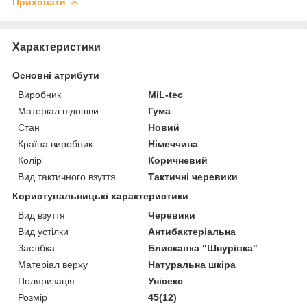
Приховати
Характеристики
Основні атрибути
Виробник
MiL-tec
Матеріал підошви
Гума
Стан
Новий
Країна виробник
Німеччина
Колір
Коричневий
Вид тактичного взуття
Тактичні черевики
Користувальницькі характеристики
Вид взуття
Черевики
Вид устілки
Антибактеріальна
Застібка
Блискавка "Шнурівка"
Матеріал верху
Натуральна шкіра
Поляризація
Унісекс
Розмір
45(12)