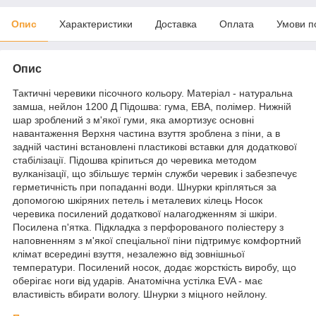
Опис
Характеристики
Доставка
Оплата
Умови п
Опис
Тактичні черевики пісочного кольору. Матеріал - натуральна
замша, нейлон 1200 Д Підошва: гума, ЕВА, полімер. Нижній
шар зроблений з м'якої гуми, яка амортизує основні
навантаження Верхня частина взуття зроблена з піни, а в
задній частині встановлені пластикові вставки для додаткової
стабілізації. Підошва кріпиться до черевика методом
вулканізації, що збільшує термін служби черевик і забезпечує
герметичність при попаданні води. Шнурки кріпляться за
допомогою шкіряних петель і металевих кілець Носок
черевика посилений додаткової налагодженням зі шкіри.
Посилена п'ятка. Підкладка з перфорованого поліестеру з
наповненням з м'якої спеціальної піни підтримує комфортний
клімат всередині взуття, незалежно від зовнішньої
температури. Посилений носок, додає жорсткість виробу, що
оберігає ноги від ударів. Анатомічна устілка EVA - має
властивість вбирати вологу. Шнурки з міцного нейлону.