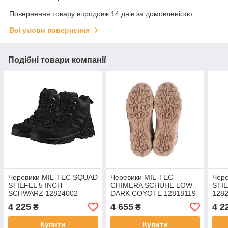
Повернення товару впродовж 14 днів за домовленістю
Всі умови повернення
Подібні товари компанії
Черевики MIL-TEC SQUAD
Черевики MIL-TEC
Чер
STIEFEL 5 INCH
CHIMERA SCHUHE LOW
STI
SCHWARZ 12824002
DARK COYOTE 12818119
128
4 225
4 655
4 2
₴
₴
Купити
Купити