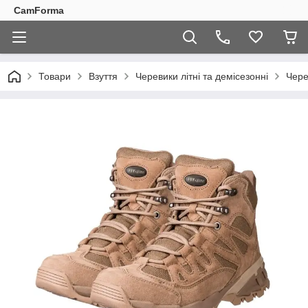
CamForma
Товари
Взуття
Черевики літні та демісезонні
Чер