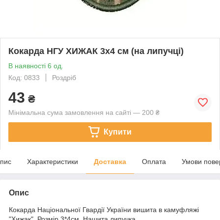
Кокарда НГУ ХИЖАК 3х4 см (на липучці)
В наявності 6 од.
Код: 0833
Роздріб
43
₴
Мінімальна сума замовлення на сайті — 200 ₴
Купити
пис
Характеристики
Доставка
Оплата
Умови пове
Опис
Кокарда Національної Гвардії України вишита в камуфляжі
"Хижак" Розмір 3*4см. Нашита липучка.