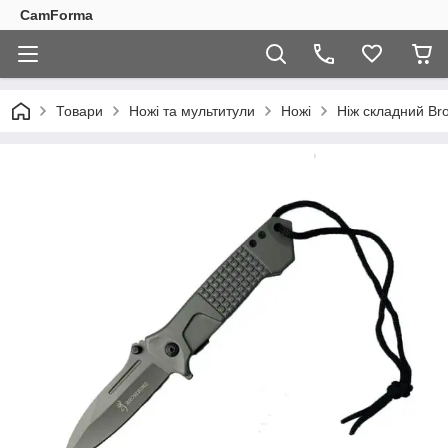
CamForma
Товари
Ножі та мультитули
Ножі
Ніж складний Br