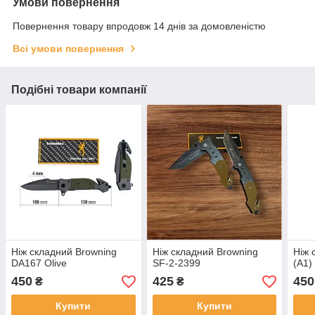
Умови повернення
Повернення товару впродовж 14 днів за домовленістю
Всі умови повернення
Подібні товари компанії
Ніж складний Browning
Ніж складний Browning
Ніж 
DA167 Olive
SF-2-2399
(A1)
450
425
450
₴
₴
Купити
Купити