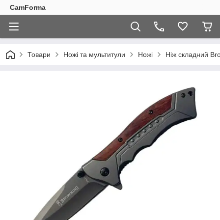
CamForma
Товари
Ножі та мультитули
Ножі
Ніж складний Br