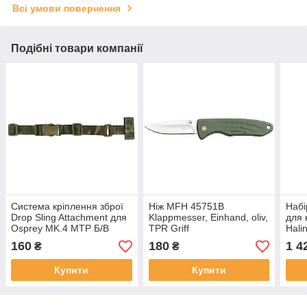
Всі умови повернення
Подібні товари компанії
Система кріплення зброї
Ніж MFH 45751В
Набі
Drop Sling Attachment для
Klappmesser, Einhand, oliv,
для 
Osprey MK.4 MTP Б/В
TPR Griff
Hali
вищий сорт
160
180
1 4
₴
₴
Купити
Купити