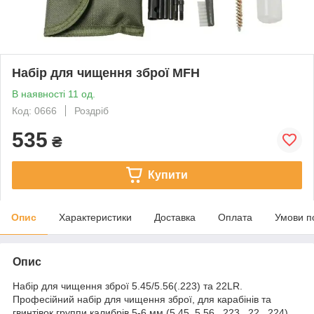
Набір для чищення зброї MFH
В наявності 11 од.
Код: 0666
Роздріб
535
₴
Купити
Опис
Характеристики
Доставка
Оплата
Умови п
Опис
Набір для чищення зброї 5.45/5.56(.223) та 22LR.
Професійний набір для чищення зброї, для карабінів та
гвинтівок группи калибрів 5-6 мм (5,45, 5.56, .223, .22, .224),