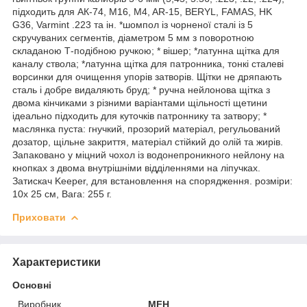
підходить для АК-74, M16, M4, AR-15, BERYL, FAMAS, HK
G36, Varmint .223 та ін. *шомпол із чорненої сталі із 5
скручуваних сегментів, діаметром 5 мм з поворотною
складаною Т-подібною ручкою; * вішер; *латунна щітка для
каналу ствола; *латунна щітка для патронника, тонкі сталеві
ворсинки для очищення упорів затворів. Щітки не дряпають
сталь і добре видаляють бруд; * ручна нейлонова щітка з
двома кінчиками з різними варіантами щільності щетини
ідеально підходить для куточків патроннику та затвору; *
маслянка пуста: гнучкий, прозорий матеріал, регульований
дозатор, щільне закриття, матеріал стійкий до олій та жирів.
Запаковано у міцний чохол із водонепроникного нейлону на
кнопках з двома внутрішніми відділеннями на ліпучках.
Затискач Keeper, для встановлення на спорядження. розміри:
10х 25 см, Вага: 255 г.
Приховати
Характеристики
Основні
Виробник
MFH