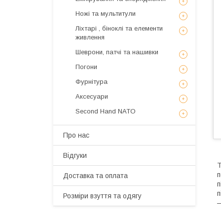
Ножі та мультитули
Ліхтарі , біноклі та елементи
живлення
Шеврони, патчі та нашивки
Погони
Фурнітура
Аксесуари
Second Hand NATO
Про нас
Відгуки
Т
п
Доставка та оплата
п
п
Розміри взуття та одягу
—