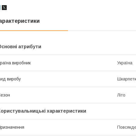
арактеристики
Основні атрибути
раїна виробник
Україна
ид виробу
Шкарпет
Сезон
Літо
Користувальницькі характеристики
ризначення
Повсякд