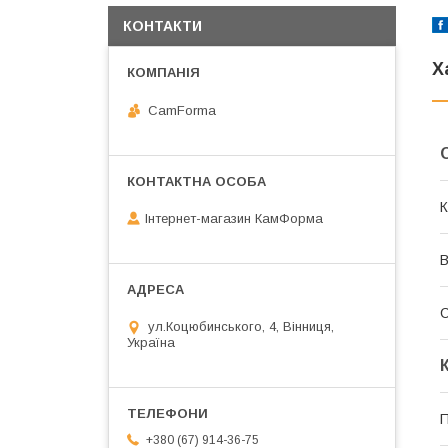
КОНТАКТИ
Х
CamForma
К
Інтернет-магазин КамФорма
В
ул.Коцюбинського, 4, Вінниця,
Україна
П
+380 (67) 914-36-75