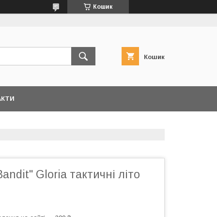
Кошик
Кошик
АКТИ
ndit" Gloria тактичні літо