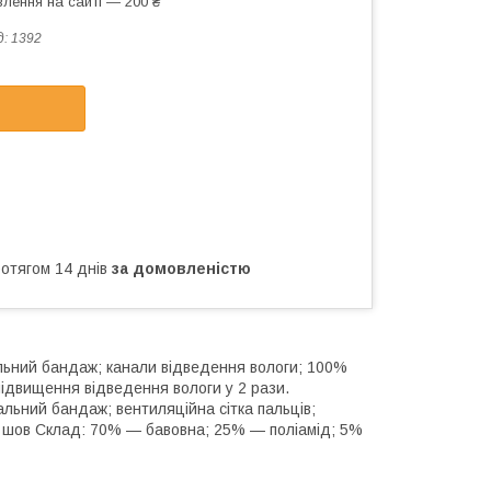
лення на сайті — 200 ₴
д:
1392
ротягом 14 днів
за домовленістю
кальний бандаж; канали відведення вологи; 100%
 підвищення відведення вологи у 2 рази.
тальний бандаж; вентиляційна сітка пальців;
й шов Склад: 70% — бавовна; 25% — поліамід; 5%