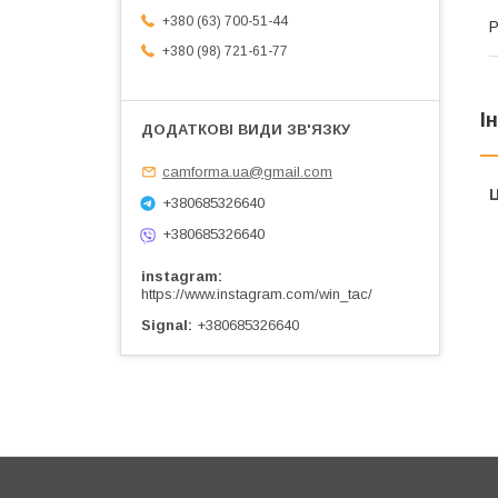
+380 (63) 700-51-44
Р
+380 (98) 721-61-77
І
camforma.ua@gmail.com
Ц
+380685326640
+380685326640
instagram
https://www.instagram.com/win_tac/
Signal
+380685326640