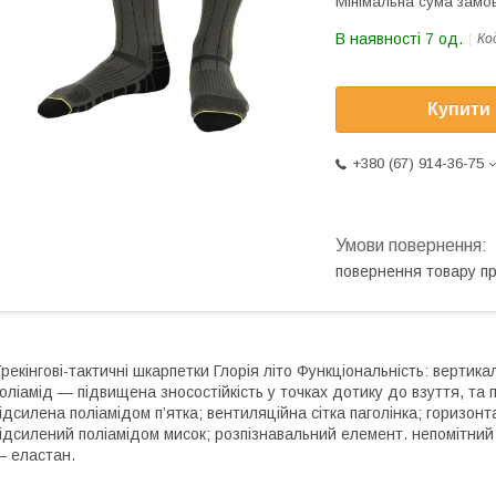
Мінімальна сума замов
В наявності 7 од.
Ко
Купити
+380 (67) 914-36-75
повернення товару п
рекінгові-тактичні шкарпетки Глорія літо Функціональність: верти
оліамід — підвищена зносостійкість у точках дотику до взуття, та
ідсилена поліамідом п’ятка; вентиляційна сітка паголінка; горизон
ідсилений поліамідом мисок; розпізнавальний елемент. непомітни
 еластан.