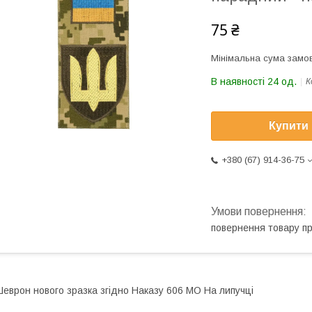
75 ₴
Мінімальна сума замов
В наявності 24 од.
К
Купити
+380 (67) 914-36-75
повернення товару п
еврон нового зразка згідно Наказу 606 МО На липучці