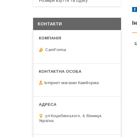
Розміри взуття та одягу
І
КОНТАКТИ
Ц
CamForma
Інтернет-магазин КамФорма
ул.Коцюбинського, 4, Вінниця,
Україна