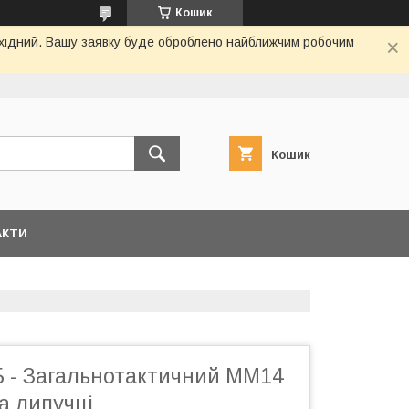
Кошик
вихідний. Вашу заявку буде оброблено найближчим робочим
Кошик
АКТИ
 - Загальнотактичний ММ14
а липучці