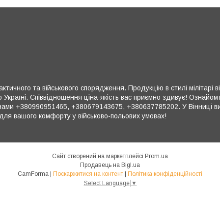
ктичного та військового спорядження. Продукцію в стилі мілітарі в
 Україні. Співвідношення ціна-якість вас приємно здивує! Ознайом
ми +380990951465, +380679143675, +380637785202. У Вінниці ви 
для вашого комфорту у військово-польових умовах!
Сайт створений на маркетплейсі
Prom.ua
Продавець на Bigl.ua
CamForma |
Поскаржитися на контент
|
Політика конфіденційності
Select Language
▼