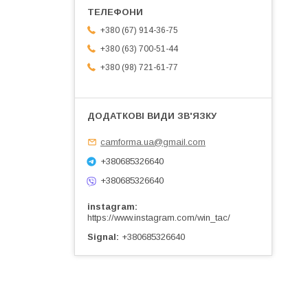
+380 (67) 914-36-75
+380 (63) 700-51-44
+380 (98) 721-61-77
camforma.ua@gmail.com
+380685326640
+380685326640
instagram
https://www.instagram.com/win_tac/
Signal
+380685326640