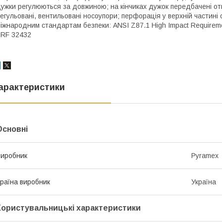
ужки регулюються за довжиною; на кінчиках дужок передбачені отво
егульовані, вентильовані носоупори; перфорація у верхній частині 
іжнародним стандартам безпеки: ANSI Z87.1 High Impact Requireme
RF 32432
арактеристики
Основні
иробник
Pyramex
раїна виробник
Україна
Користувальницькі характеристики