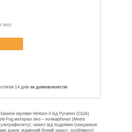
д:
0653
ротягом 14 днів
за домовленістю
 Захисні окуляри Venture-3 від Pyramex (США)
Anti-Fog матеріал лінз – полікарбонат (Meets
ід ультрафіолету); захист від подряпин (спеціальне
чики дужок; відмінний бічний захист. особливості: