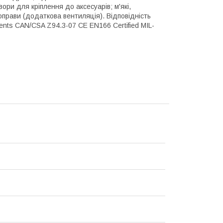
ри для кріплення до аксесуарів; м'які,
оправи (додаткова вентиляція). Відповідність
nts CAN/CSA Z94.3-07 CE EN166 Certified MIL-