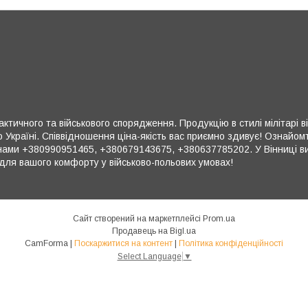
ктичного та військового спорядження. Продукцію в стилі мілітарі в
 Україні. Співвідношення ціна-якість вас приємно здивує! Ознайом
ми +380990951465, +380679143675, +380637785202. У Вінниці ви 
для вашого комфорту у військово-польових умовах!
Сайт створений на маркетплейсі
Prom.ua
Продавець на Bigl.ua
CamForma |
Поскаржитися на контент
|
Політика конфіденційності
Select Language
▼