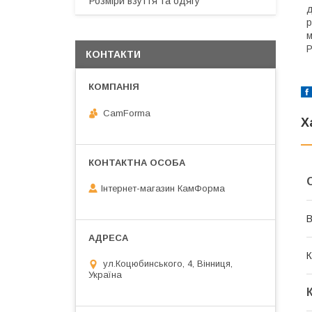
Розміри взуття та одягу
д
р
м
P
КОНТАКТИ
CamForma
Х
Інтернет-магазин КамФорма
В
К
ул.Коцюбинського, 4, Вінниця,
Україна