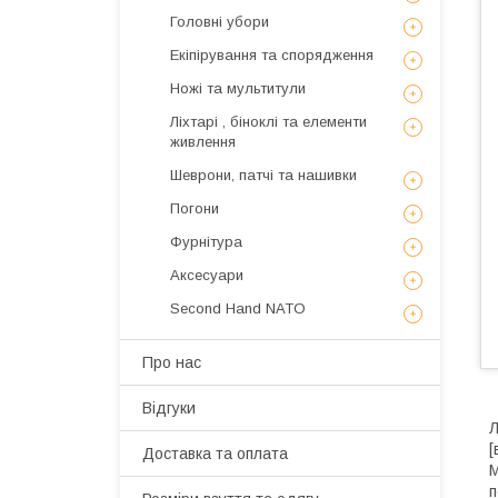
Головні убори
Екіпірування та спорядження
Ножі та мультитули
Ліхтарі , біноклі та елементи
живлення
Шеврони, патчі та нашивки
Погони
Фурнітура
Аксесуари
Second Hand NATO
Про нас
Відгуки
Л
[
Доставка та оплата
M
п