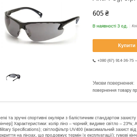
605 ₴
В наявності 3 од.
Ко
Купити
+380 (67) 914-36-75
повернення товару п
егкі та зручні спортивні окуляри з балістичним стандартом захисту
вінчер] Характеристики: колір лінз – чорний; видиме світло – 23%; 
ilitary Specifications); світлофільтр UV400 (максимальний захист в
окриття на лінзах, що продовжує термін їх експлуатації); гумові кін