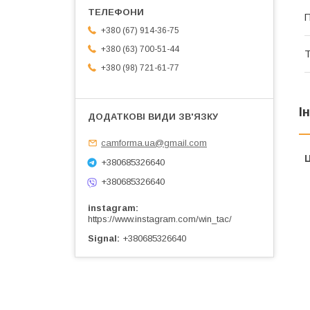
П
+380 (67) 914-36-75
+380 (63) 700-51-44
Т
+380 (98) 721-61-77
І
camforma.ua@gmail.com
Ц
+380685326640
+380685326640
instagram
https://www.instagram.com/win_tac/
Signal
+380685326640