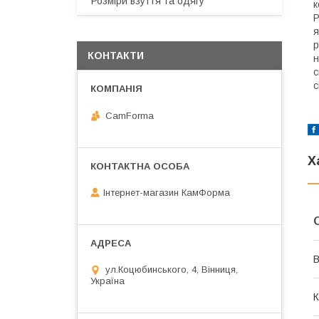
Розміри взуття та одягу
к
Р
я
р
КОНТАКТИ
н
с
с
CamForma
Х
Інтернет-магазин КамФорма
В
ул.Коцюбинського, 4, Вінниця,
Україна
К