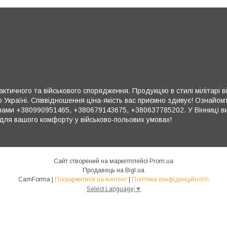
ктичного та військового спорядження. Продукцію в стилі мілітарі в
 Україні. Співвідношення ціна-якість вас приємно здивує! Ознайом
ми +380990951465, +380679143675, +380637785202. У Вінниці ви 
для вашого комфорту у військово-польових умовах!
Сайт створений на маркетплейсі
Prom.ua
Продавець на Bigl.ua
CamForma |
Поскаржитися на контент
|
Політика конфіденційності
Select Language
▼