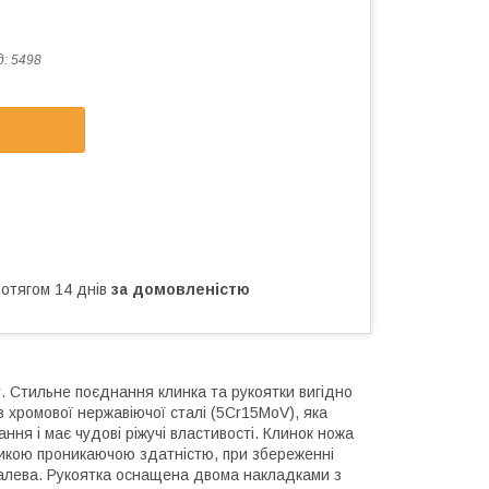
д:
5498
ротягом 14 днів
за домовленістю
. Стильне поєднання клинка та рукоятки вигідно
 хромової нержавіючої сталі (5Cr15MoV), яка
ння і має чудові ріжучі властивості. Клинок ножа
еликою проникаючою здатністю, при збереженні
талева. Рукоятка оснащена двома накладками з