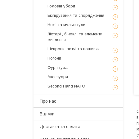
Головні убори
Екіпірування та спорядження
Ножі та мультитули
Ліхтарі , біноклі та елементи
живлення
Шеврони, патчі та нашивки
Погони
Фурнітура
Аксесуари
Second Hand NATO
Про нас
С
Відгуки
в
п
Доставка та оплата
м
с