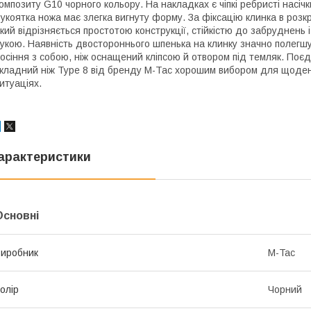
омпозиту G10 чорного кольору. На накладках є чіпкі ребристі насіч
укоятка ножа має злегка вигнуту форму. За фіксацію клинка в розкр
кий відрізняється простотою конструкції, стійкістю до забруднень 
укою. Наявність двостороннього шпенька на клинку значно полегшу
осіння з собою, ніж оснащений кліпсою й отвором під темляк. Поєд
кладний ніж Type 8 від бренду М-Тас хорошим вибором для щоден
итуаціях.
арактеристики
Основні
иробник
M-Tac
олір
Чорний