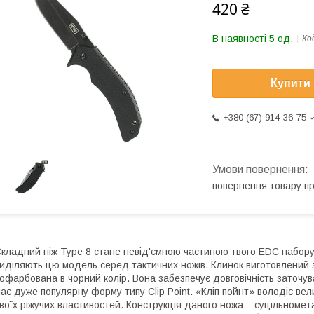
420 ₴
В наявності 5 од.
Ко
Купити
+380 (67) 914-36-75
повернення товару п
кладний ніж Type 8 стане невід'ємною частиною твого EDC набору
иділяють цю модель серед тактичних ножів. Клинок виготовлений з
офарбована в чорний колір. Вона забезпечує довговічність заточува
ає дуже популярну форму типу Clip Point. «Кліп пойнт» володіє в
воїх ріжучих властивостей. Конструкція даного ножа – суцільноме